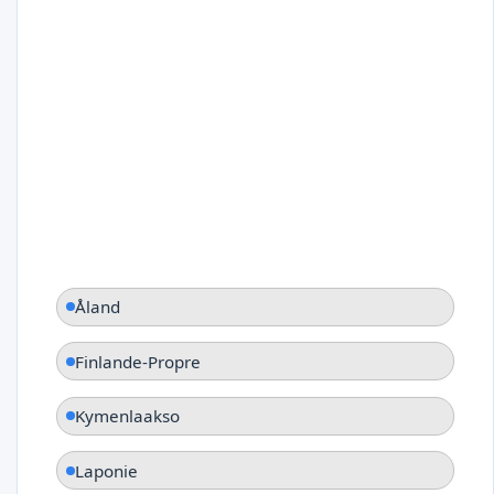
Åland
Finlande-Propre
Kymenlaakso
Laponie