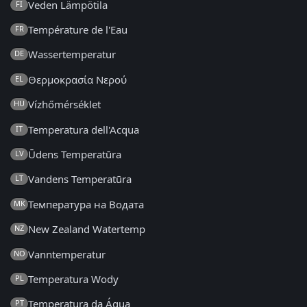
Veden Lämpötila
FI
Température de l'Eau
FR
Wassertemperatur
DE
Θερμοκρασία Νερού
EL
Vízhőmérséklet
HU
Temperatura dell'Acqua
IT
Ūdens Temperatūra
LV
Vandens Temperatūra
LT
Температура на Водата
MK
New Zealand Watertemp
NZ
Vanntemperatur
NO
Temperatura Wody
PL
Temperatura da Água
PT