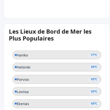
18°C
Les Lieux de Bord de Mer les
Söndby
Plus Populaires
Hanko
17°C
Helsinki
18°C
Porvoo
18°C
Loviisa
18°C
Ekenäs
18°C