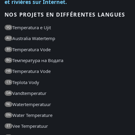
et rivières sur Internet.
NOS PROJETS EN DIFFÉRENTES LANGUES
Temperatura e Ujit
SQ
Australia Watertemp
AU
Temperatura Vode
BS
Температура на Водата
BG
Temperatura Vode
HR
Teplota Vody
CS
Vandtemperatur
DA
Watertemperatuur
NL
Water Temperature
EN
Vee Temperatuur
ET