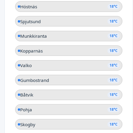
Höstnäs
18°C
Spjutsund
18°C
Munkkiranta
18°C
Kopparnäs
18°C
Valko
18°C
Gumbostrand
18°C
Båtvik
18°C
Pohja
18°C
Skogby
18°C