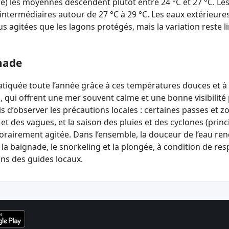
bre) les moyennes descendent plutôt entre 24 °C et 27 °C. Les
intermédiaires autour de 27 °C à 29 °C. Les eaux extérieures
us agitées que les lagons protégés, mais la variation reste l
nade
atiquée toute l’année grâce à ces températures douces et à
, qui offrent une mer souvent calme et une bonne visibilité 
ois d’observer les précautions locales : certaines passes et 
et des vagues, et la saison des pluies et des cyclones (pr
orairement agitée. Dans l’ensemble, la douceur de l’eau rend
 la baignade, le snorkeling et la plongée, à condition de re
ns des guides locaux.