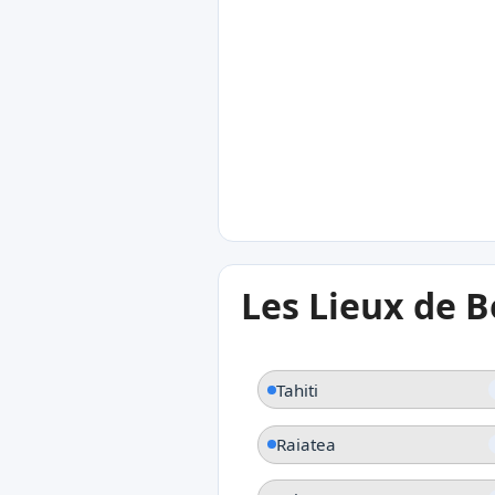
27°C
Fakarava
27°C
Les Lieux de B
Tahiti
Tahiti
Raiatea