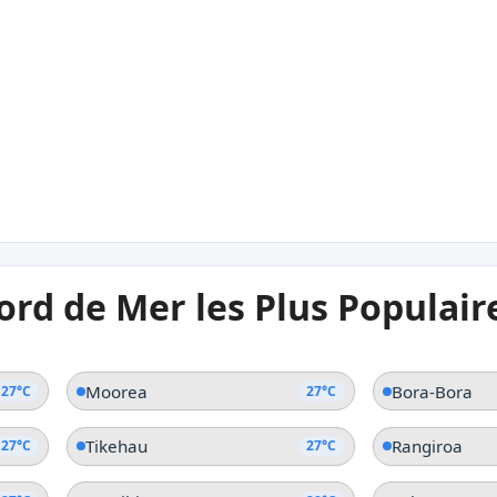
27°C
27
Moorea
Pap
27°C
2
ord de Mer les Plus Populair
Teahupoo
île R
Moorea
Bora-Bora
27°C
27°C
Tikehau
Rangiroa
27°C
27°C