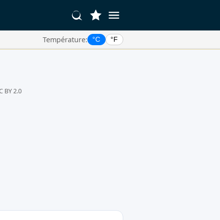
Température:
°C
°F
C BY 2.0