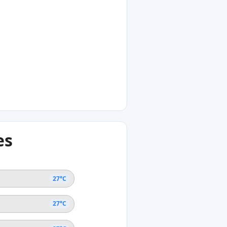
°C
eete
0°C
es
apa Iti
27°C
27°C