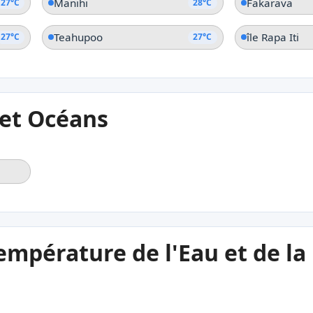
Manihi
Fakarava
27°C
28°C
Teahupoo
île Rapa Iti
27°C
27°C
 et Océans
empérature de l'Eau et de l