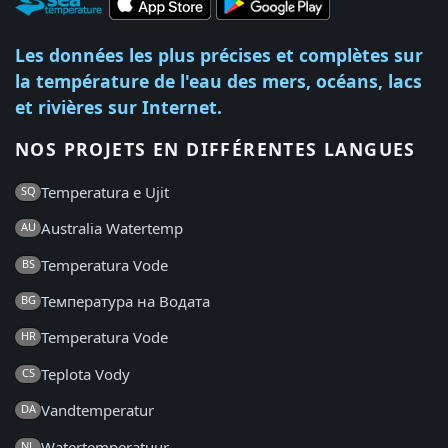
Les données les plus précises et complètes sur
la température de l'eau des mers, océans, lacs
et rivières sur Internet.
NOS PROJETS EN DIFFÉRENTES LANGUES
Temperatura e Ujit
SQ
Australia Watertemp
AU
Temperatura Vode
BS
Температура на Водата
BG
Temperatura Vode
HR
Teplota Vody
CS
Vandtemperatur
DA
Watertemperatuur
NL