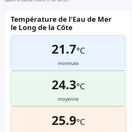
Gabon ©
Delrick Trevor, CC BY-SA 3.0
Température de l'Eau de Mer
le Long de la Côte
21.7
°C
minimale
24.3
°C
moyenne
25.9
°C