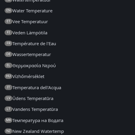
Water Temperature
EN
Vee Temperatuur
ET
Veden Lämpötila
FI
Température de l'Eau
FR
Wassertemperatur
DE
Θερμοκρασία Νερού
EL
Vízhőmérséklet
HU
Temperatura dell'Acqua
IT
Ūdens Temperatūra
LV
Vandens Temperatūra
LT
Температура на Водата
MK
New Zealand Watertemp
NZ