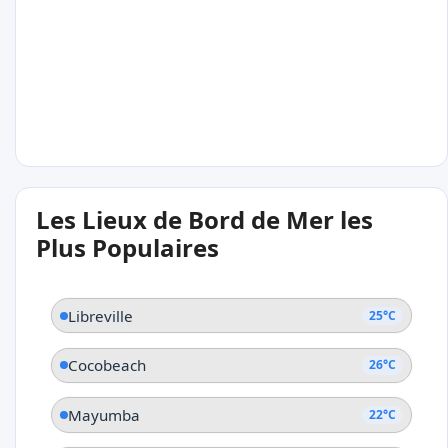
Port-Gentil
22°C
Les Lieux de Bord de Mer les
Mayumba
Plus Populaires
Libreville
25°C
Cocobeach
26°C
Mayumba
22°C