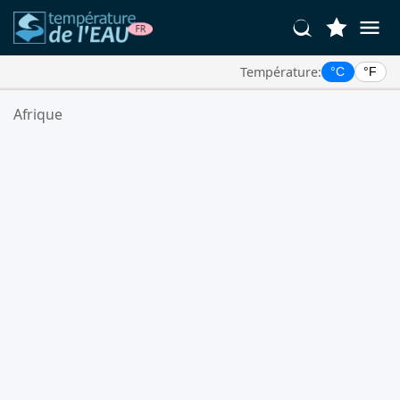
Température:
°C
°F
Vos Lieux Favoris:
Afrique
Votre liste de favoris est vide.