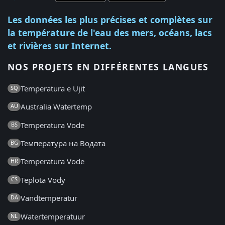
Les données les plus précises et complètes sur
la température de l'eau des mers, océans, lacs
et rivières sur Internet.
NOS PROJETS EN DIFFÉRENTES LANGUES
Temperatura e Ujit
SQ
Australia Watertemp
AU
Temperatura Vode
BS
Температура на Водата
BG
Temperatura Vode
HR
Teplota Vody
CS
Vandtemperatur
DA
Watertemperatuur
NL