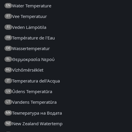
Water Temperature
EN
Vee Temperatuur
ET
Veden Lämpötila
FI
Température de l'Eau
FR
Wassertemperatur
DE
Θερμοκρασία Νερού
EL
Vízhőmérséklet
HU
Temperatura dell'Acqua
IT
Ūdens Temperatūra
LV
Vandens Temperatūra
LT
Температура на Водата
MK
New Zealand Watertemp
NZ