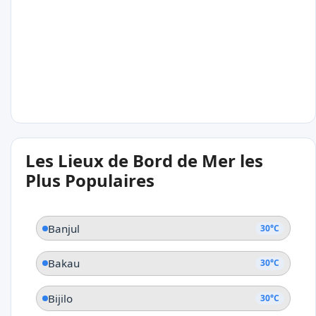
Bijilo
30°C
Les Lieux de Bord de Mer les
Serrekunda
Plus Populaires
Banjul
30°C
Bakau
30°C
Bijilo
30°C