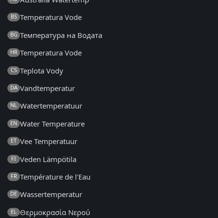
Temperatura Vode
BS
Температура на Водата
BG
Temperatura Vode
HR
Teplota Vody
CS
Vandtemperatur
DA
Watertemperatuur
NL
Water Temperature
EN
Vee Temperatuur
ET
Veden Lämpötila
FI
Température de l'Eau
FR
Wassertemperatur
DE
Θερμοκρασία Νερού
EL