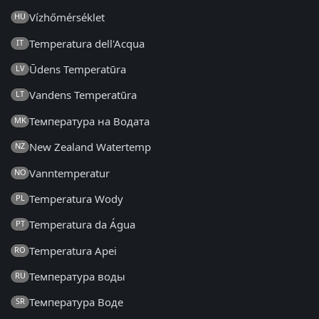
Vízhőmérséklet
HU
Temperatura dell'Acqua
IT
Ūdens Temperatūra
LV
Vandens Temperatūra
LT
Температура на Водата
MK
New Zealand Watertemp
NZ
Vanntemperatur
NO
Temperatura Wody
PL
Temperatura da Água
PT
Temperatura Apei
RO
Температура воды
RU
Температура Воде
SR