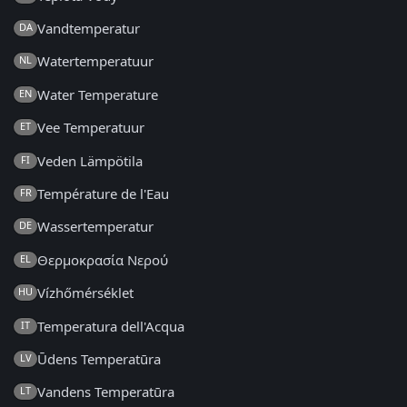
Vandtemperatur
DA
Watertemperatuur
NL
Water Temperature
EN
Vee Temperatuur
ET
Veden Lämpötila
FI
Température de l'Eau
FR
Wassertemperatur
DE
Θερμοκρασία Νερού
EL
Vízhőmérséklet
HU
Temperatura dell'Acqua
IT
Ūdens Temperatūra
LV
Vandens Temperatūra
LT