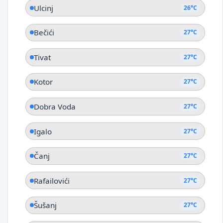
Ulcinj
26°C
Bečići
27°C
Tivat
27°C
Kotor
27°C
Dobra Voda
27°C
Igalo
27°C
Čanj
27°C
Rafailovići
27°C
Šušanj
27°C