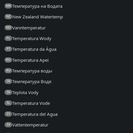
Температура на Водата
MK
New Zealand Watertemp
NZ
Vanntemperatur
NO
Temperatura Wody
PL
Temperatura da Água
PT
Temperatura Apei
RO
Температура воды
RU
Температура Воде
SR
Teplota Vody
SK
Temperatura Vode
SL
Temperatura del Agua
ES
Vattentemperatur
SV