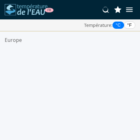
Température:
°C
°F
Vos Lieux Favoris:
Europe
Votre liste de favoris est vide.