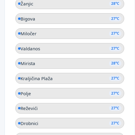
Žanjic
28°C
Bigova
27°C
Miločer
27°C
Valdanos
27°C
Mirista
28°C
Kraljičina Plaža
27°C
Polje
27°C
Reževići
27°C
Drobnici
27°C