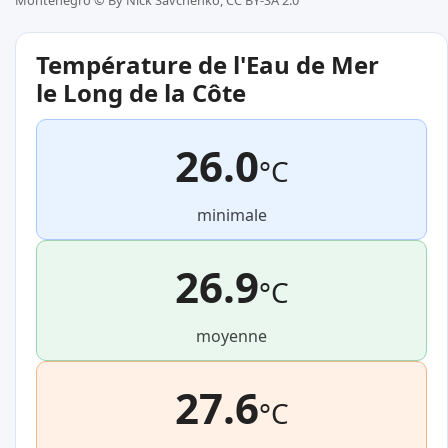
Monténégro ©
By Nick Savchenko, CC BY-SA 2.0
Température de l'Eau de Mer
le Long de la Côte
26.0
°C
minimale
26.9
°C
moyenne
27.6
°C