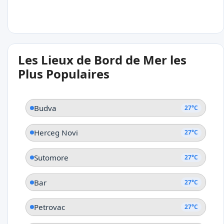
27°C
Les Lieux de Bord de Mer les
Petrovac
Plus Populaires
Budva
27°C
Herceg Novi
27°C
Sutomore
27°C
Bar
27°C
Petrovac
27°C