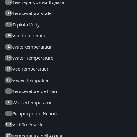
Температура на Водата
BG
Temperatura Vode
HR
Teplota Vody
CS
Vandtemperatur
DA
Watertemperatuur
NL
Water Temperature
EN
Vee Temperatuur
ET
Veden Lämpötila
FI
Température de l'Eau
FR
Wassertemperatur
DE
Θερμοκρασία Νερού
EL
Vízhőmérséklet
HU
Temperatura dell'Acqua
IT