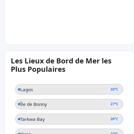
Lagos
26°C
Les Lieux de Bord de Mer les
Tarkwa Bay
Plus Populaires
Lagos
26°C
Île de Bonny
27°C
Tarkwa Bay
26°C
Oron
27°C