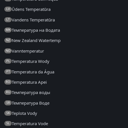
Ūdens Temperatūra
LV
Vandens Temperatūra
LT
Температура на Водата
MK
New Zealand Watertemp
NZ
Vanntemperatur
NO
Temperatura Wody
PL
Temperatura da Água
PT
Temperatura Apei
RO
Температура воды
RU
Температура Воде
SR
Teplota Vody
SK
Temperatura Vode
SL