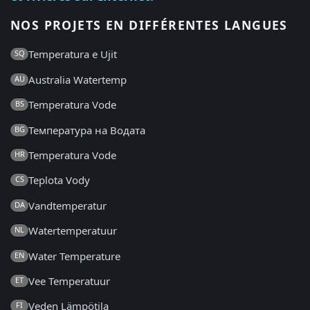
NOS PROJETS EN DIFFÉRENTES LANGUES
Temperatura e Ujit
SQ
Australia Watertemp
AU
Temperatura Vode
BS
Температура на Водата
BG
Temperatura Vode
HR
Teplota Vody
CS
Vandtemperatur
DA
Watertemperatuur
NL
Water Temperature
EN
Vee Temperatuur
ET
Veden Lämpötila
FI