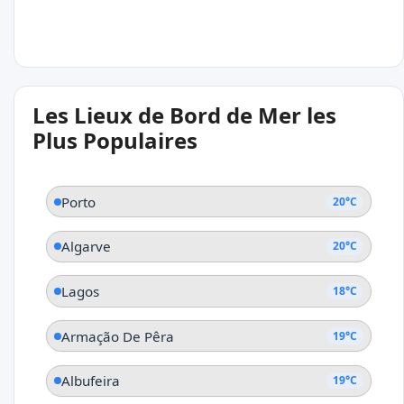
25°C
Les Lieux de Bord de Mer les
Ribeira Brava
Plus Populaires
Madère
Porto
20°C
Algarve
20°C
Lagos
18°C
Armação De Pêra
19°C
Albufeira
19°C