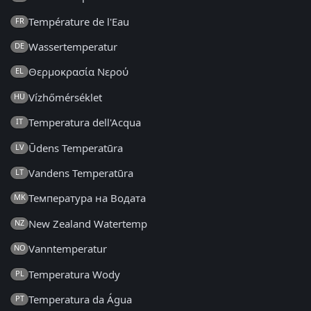
Température de l'Eau
FR
Wassertemperatur
DE
Θερμοκρασία Νερού
EL
Vízhőmérséklet
HU
Temperatura dell'Acqua
IT
Ūdens Temperatūra
LV
Vandens Temperatūra
LT
Температура на Водата
MK
New Zealand Watertemp
NZ
Vanntemperatur
NO
Temperatura Wody
PL
Temperatura da Água
PT