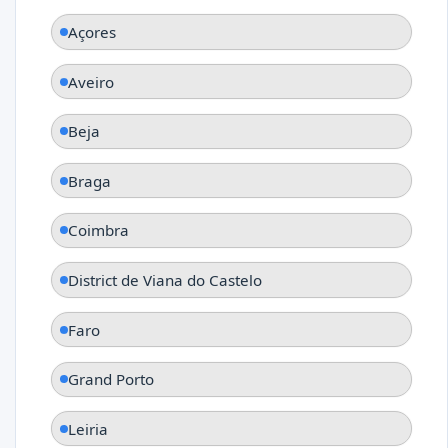
Açores
Aveiro
Beja
Braga
Coimbra
District de Viana do Castelo
Faro
Grand Porto
Leiria