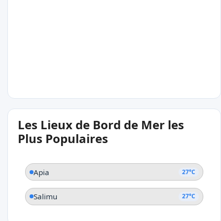
27°C
Apia
27°C
Les Lieux de Bord de Mer les
Salimu
Plus Populaires
Apia
27°C
Salimu
27°C