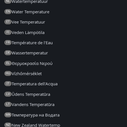
Watertemperatuur
NL
Water Temperature
EN
Vee Temperatuur
ET
Veden Lämpötila
FI
Température de l'Eau
FR
Wassertemperatur
DE
Θερμοκρασία Νερού
EL
Vízhőmérséklet
HU
Temperatura dell'Acqua
IT
Ūdens Temperatūra
LV
Vandens Temperatūra
LT
Температура на Водата
MK
New Zealand Watertemp
NZ