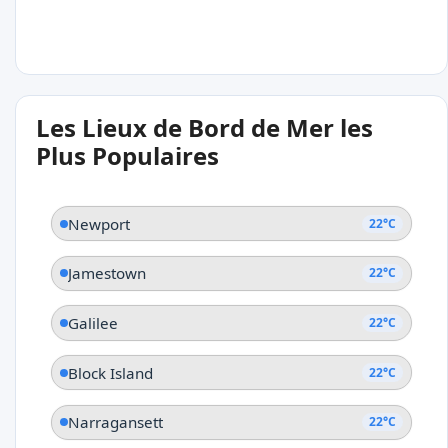
22°C
Les Lieux de Bord de Mer les
Galilee
Plus Populaires
Newport
22°C
Jamestown
22°C
Galilee
22°C
Block Island
22°C
Narragansett
22°C