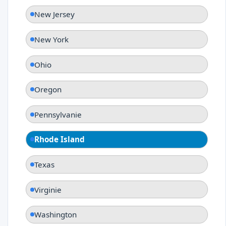
New Jersey
New York
Ohio
Oregon
Pennsylvanie
Rhode Island
Texas
Virginie
Washington