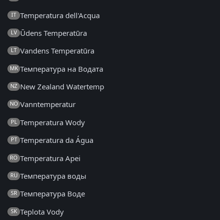
Temperatura dell'Acqua
IT
Ūdens Temperatūra
LV
Vandens Temperatūra
LT
Температура на Водата
MK
New Zealand Watertemp
NZ
Vanntemperatur
NO
Temperatura Wody
PL
Temperatura da Água
PT
Temperatura Apei
RO
Температура воды
RU
Температура Воде
SR
Teplota Vody
SK