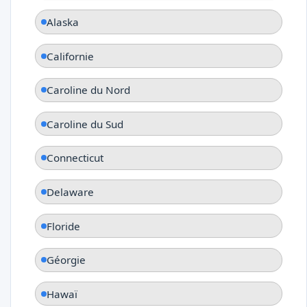
Alaska
Californie
Caroline du Nord
Caroline du Sud
Connecticut
Delaware
Floride
Géorgie
Hawaï