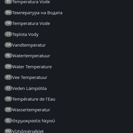
Temperatura Vode
BS
Температура на Водата
BG
Temperatura Vode
HR
Teplota Vody
CS
Vandtemperatur
DA
Watertemperatuur
NL
Water Temperature
EN
Vee Temperatuur
ET
Veden Lämpötila
FI
Température de l'Eau
FR
Wassertemperatur
DE
Θερμοκρασία Νερού
EL
Vízhőmérséklet
HU