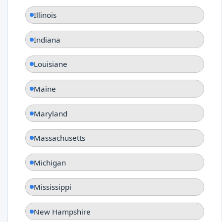
Illinois
Indiana
Louisiane
Maine
Maryland
Massachusetts
Michigan
Mississippi
New Hampshire