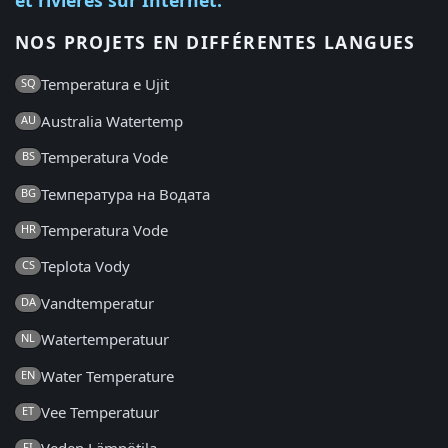
et rivières sur Internet.
NOS PROJETS EN DIFFÉRENTES LANGUES
Temperatura e Ujit
SQ
Australia Watertemp
AU
Temperatura Vode
BS
Температура на Водата
BG
Temperatura Vode
HR
Teplota Vody
CS
Vandtemperatur
DA
Watertemperatuur
NL
Water Temperature
EN
Vee Temperatuur
ET
FI