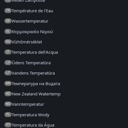
Veden Lämpötila
Température de l'Eau
FR
Wassertemperatur
DE
Θερμοκρασία Νερού
EL
Vízhőmérséklet
HU
Temperatura dell'Acqua
IT
Ūdens Temperatūra
LV
Vandens Temperatūra
LT
Температура на Водата
MK
New Zealand Watertemp
NZ
Vanntemperatur
NO
Temperatura Wody
PL
Temperatura da Água
PT