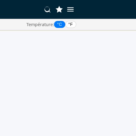
Température:
°C
°F