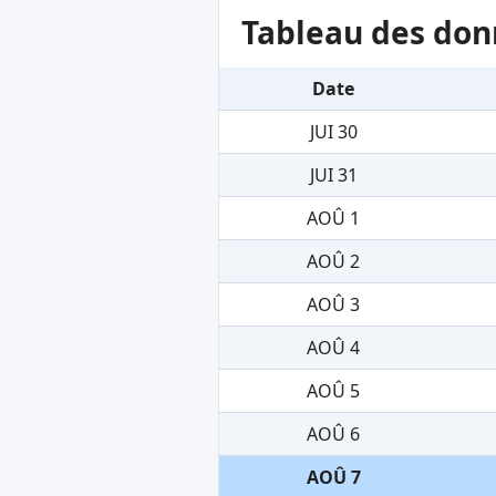
Tableau des don
Date
JUI 30
JUI 31
AOÛ 1
AOÛ 2
AOÛ 3
AOÛ 4
AOÛ 5
AOÛ 6
AOÛ 7