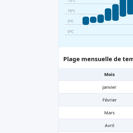
15°C
10°c
5°C
0°C
Plage mensuelle de tem
Mois
Janvier
Février
Mars
Avril