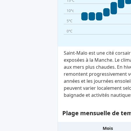
15°C
10°c
5°C
0°C
Saint-Malo est une cité corsai
exposées à la Manche. Le clim
aux mers plus chaudes. En hive
remontent progressivement vers
années et les journées ensolei
peuvent varier localement selo
baignade et activités nautique
Plage mensuelle de tem
Mois