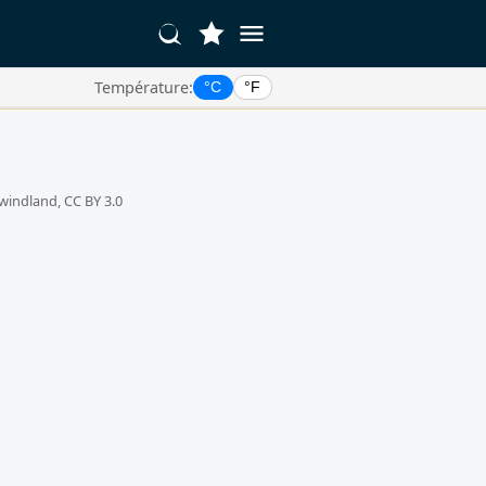
Température:
°C
°F
windland, CC BY 3.0