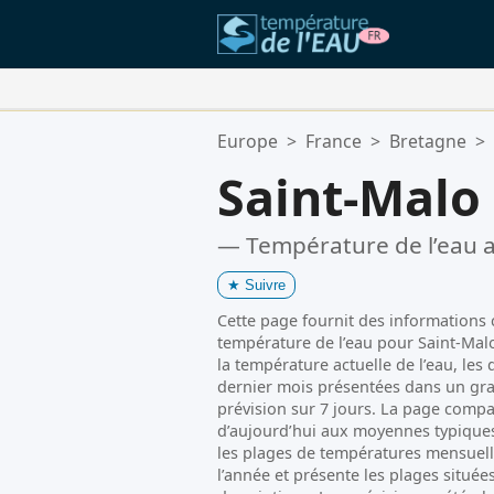
Vos Lieux Favoris:
Europe
>
France
>
Bretagne
>
Votre liste de favoris est vide.
Saint-Malo
— Température de l’eau a
★
Suivre
Cette page fournit des informations cl
température de l’eau pour Saint-Malo 
la température actuelle de l’eau, le
dernier mois présentées dans un gra
prévision sur 7 jours. La page compa
d’aujourd’hui aux moyennes typiques
les plages de températures mensuell
l’année et présente les plages située