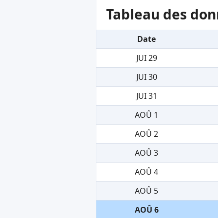
Tableau des don
Date
JUI 29
JUI 30
JUI 31
AOÛ 1
AOÛ 2
AOÛ 3
AOÛ 4
AOÛ 5
AOÛ 6