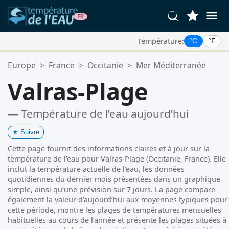
Température:
°C
°F
Vos Lieux Favoris:
Europe
>
France
>
Occitanie
>
Mer Méditerranée
Votre liste de favoris est vide.
Valras-Plage
— Température de l’eau aujourd’hui
★
Suivre
Cette page fournit des informations claires et à jour sur la
température de l’eau pour Valras-Plage (Occitanie, France). Elle
inclut la température actuelle de l’eau, les données
quotidiennes du dernier mois présentées dans un graphique
simple, ainsi qu’une prévision sur 7 jours. La page compare
également la valeur d’aujourd’hui aux moyennes typiques pour
cette période, montre les plages de températures mensuelles
habituelles au cours de l’année et présente les plages situées à