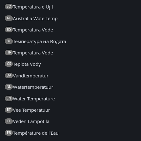
Temperatura e Ujit
SQ
Australia Watertemp
AU
Temperatura Vode
BS
Температура на Водата
BG
Temperatura Vode
HR
Teplota Vody
CS
Vandtemperatur
DA
Watertemperatuur
NL
Water Temperature
EN
Vee Temperatuur
ET
Veden Lämpötila
FI
Température de l'Eau
FR