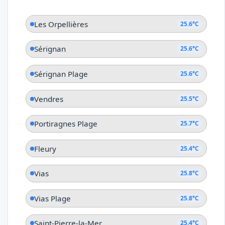
Les Orpellières
25.6°C
Sérignan
25.6°C
Sérignan Plage
25.6°C
Vendres
25.5°C
Portiragnes Plage
25.7°C
Fleury
25.4°C
Vias
25.8°C
Vias Plage
25.8°C
Saint-Pierre-la-Mer
25.4°C