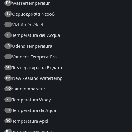
Wassertemperatur
DE
Θερμοκρασία Νερού
EL
Vízhőmérséklet
HU
Temperatura dell'Acqua
IT
Ūdens Temperatūra
LV
Vandens Temperatūra
LT
Температура на Водата
MK
New Zealand Watertemp
NZ
Vanntemperatur
NO
Temperatura Wody
PL
Temperatura da Água
PT
Temperatura Apei
RO
Температура воды
RU