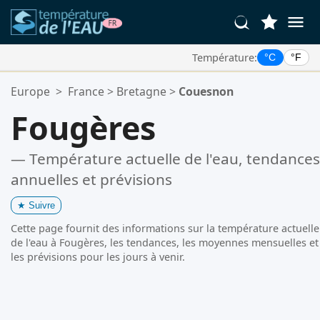
Température:
°C
°F
Vos Lieux Favoris:
Europe
>
France
>
Bretagne
>
Couesnon
Votre liste de favoris est vide.
Fougères
— Température actuelle de l'eau, tendances
annuelles et prévisions
★
Suivre
Cette page fournit des informations sur la température actuelle
de l'eau à Fougères, les tendances, les moyennes mensuelles et
les prévisions pour les jours à venir.