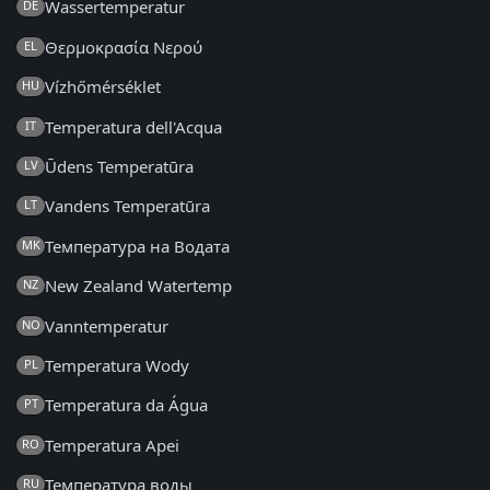
Wassertemperatur
DE
Θερμοκρασία Νερού
EL
Vízhőmérséklet
HU
Temperatura dell'Acqua
IT
Ūdens Temperatūra
LV
Vandens Temperatūra
LT
Температура на Водата
MK
New Zealand Watertemp
NZ
Vanntemperatur
NO
Temperatura Wody
PL
Temperatura da Água
PT
Temperatura Apei
RO
Температура воды
RU