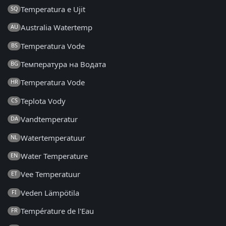
Temperatura e Ujit
SQ
Australia Watertemp
AU
Temperatura Vode
BS
Температура на Водата
BG
Temperatura Vode
HR
Teplota Vody
CS
Vandtemperatur
DA
Watertemperatuur
NL
Water Temperature
EN
Vee Temperatuur
ET
Veden Lämpötila
FI
Température de l'Eau
FR