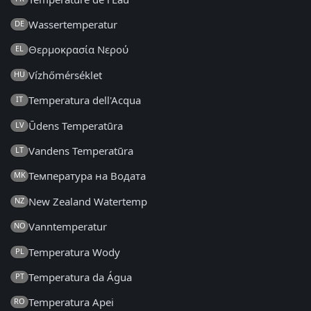
Wassertemperatur
DE
Θερμοκρασία Νερού
EL
Vízhőmérséklet
HU
Temperatura dell'Acqua
IT
Ūdens Temperatūra
LV
Vandens Temperatūra
LT
Температура на Водата
MK
New Zealand Watertemp
NZ
Vanntemperatur
NO
Temperatura Wody
PL
Temperatura da Água
PT
Temperatura Apei
RO