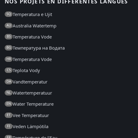
NOS PROJETS EN DIFFÉRENTES LANGUES
Temperatura e Ujit
SQ
Australia Watertemp
AU
Temperatura Vode
BS
Температура на Водата
BG
Temperatura Vode
HR
Teplota Vody
CS
Vandtemperatur
DA
Watertemperatuur
NL
Water Temperature
EN
Vee Temperatuur
ET
Veden Lämpötila
FI
Température de l'Eau
FR