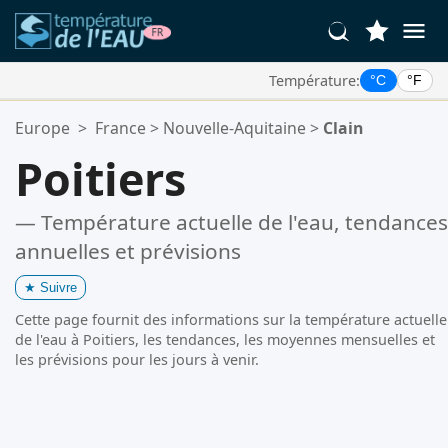
Température:
°C
°F
Vos Lieux Favoris:
Europe
>
France
>
Nouvelle-Aquitaine
>
Clain
Votre liste de favoris est vide.
Poitiers
— Température actuelle de l'eau, tendances
annuelles et prévisions
★
Suivre
Cette page fournit des informations sur la température actuelle
de l'eau à Poitiers, les tendances, les moyennes mensuelles et
les prévisions pour les jours à venir.