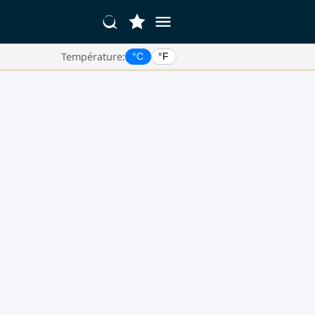
Température:
°C
°F