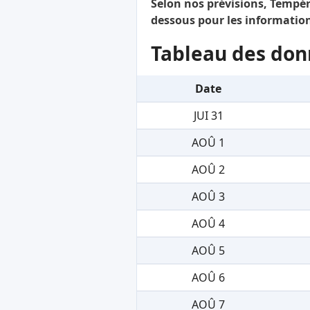
Selon nos prévisions, Tempéra
dessous pour les information
Tableau des don
Date
JUI 31
AOÛ 1
AOÛ 2
AOÛ 3
AOÛ 4
AOÛ 5
AOÛ 6
AOÛ 7