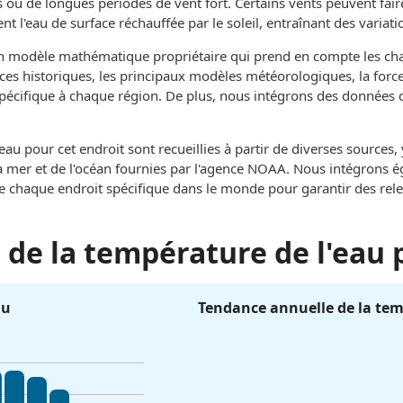
 ou de longues périodes de vent fort. Certains vents peuvent fai
t l'eau de surface réchauffée par le soleil, entraînant des variati
un modèle mathématique propriétaire qui prend en compte les c
ces historiques, les principaux modèles météorologiques, la force 
 spécifique à chaque région. De plus, nous intégrons des données 
au pour cet endroit sont recueillies à partir de diverses sources
e la mer et de l'océan fournies par l'agence NOAA. Nous intégrons
de chaque endroit spécifique dans le monde pour garantir des rel
de la température de l'eau 
au
Tendance annuelle de la tem