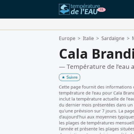
Vos Lieux Favoris:
Europe
>
Italie
>
Sardaigne
>
Votre liste de favoris est vide.
Cala Brand
— Température de l’eau a
★
Suivre
Cette page fournit des informations cl
température de l’eau pour Cala Brandi
inclut la température actuelle de l’e
du dernier mois présentées dans un 
qu’une prévision sur 7 jours. La pa
d’aujourd’hui aux moyennes typiques
les plages de températures mensuell
l’année et présente les plages située