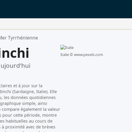
Mer Tyrrhénienne
inchi
Italie ©
www.pexels.com
ujourd’hui
aires et à jour sur la
nchi (Sardaigne, Italie). Elle
au, les données quotidiennes
graphique simple, ainsi
ge compare également la valeur
 pour cette période, montre
es habituelles au cours de
s à proximité avec de brèves