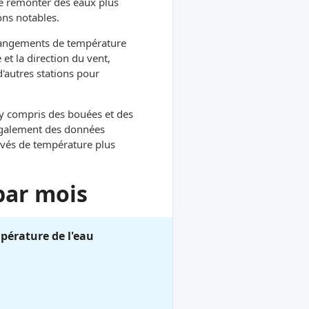
re remonter des eaux plus
ons notables.
hangements de température
et la direction du vent,
d'autres stations pour
, y compris des bouées et des
 également des données
evés de température plus
par mois
pérature de l'eau