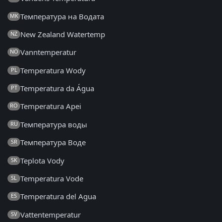
Температура на Водата
MK
New Zealand Watertemp
NZ
Vanntemperatur
NO
Temperatura Wody
PL
Temperatura da Água
PT
Temperatura Apei
RO
Температура воды
RU
Температура Воде
SR
Teplota Vody
SK
Temperatura Vode
SL
Temperatura del Agua
ES
Vattentemperatur
SV