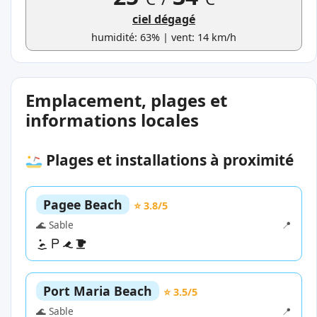
ciel dégagé
humidité: 63% | vent: 14 km/h
Emplacement, plages et
informations locales
Plages et installations à proximité
Pagee Beach
⭐ 3.8/5
🌊 Sable
📍
Port Maria Beach
⭐ 3.5/5
🌊 Sable
📍