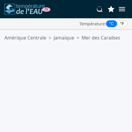
Température:
°C
°F
Vos Lieux Favoris:
Amérique Centrale
>
Jamaïque
>
Mer des Caraïbes
Votre liste de favoris est vide.