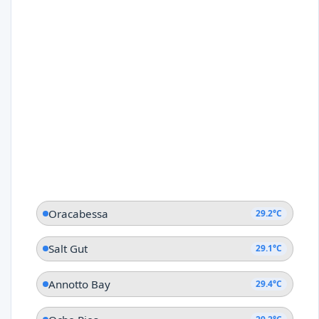
Oracabessa
29.2°C
Salt Gut
29.1°C
Annotto Bay
29.4°C