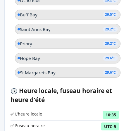
Ocho Rios
29.2°C
Buff Bay
29.5°C
Saint Anns Bay
29.2°C
Priory
29.2°C
Hope Bay
29.6°C
St Margarets Bay
29.6°C
Heure locale, fuseau horaire et
heure d'été
✅ L'heure locale
10:35
✅ Fuseau horaire
UTC-5