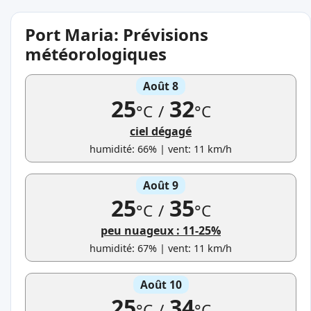
Port Maria: Prévisions
météorologiques
Août 8
25
32
°C
/
°C
ciel dégagé
humidité: 66% | vent: 11 km/h
Août 9
25
35
°C
/
°C
peu nuageux : 11-25%
humidité: 67% | vent: 11 km/h
Août 10
25
34
°C
/
°C