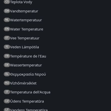
Teplota Vody
CS
Vandtemperatur
DA
Watertemperatuur
NL
Water Temperature
EN
Vee Temperatuur
ET
Veden Lämpötila
FI
Température de l'Eau
FR
Wassertemperatur
DE
Θερμοκρασία Νερού
EL
Vízhőmérséklet
HU
Temperatura dell'Acqua
IT
Ūdens Temperatūra
LV
Vandens Temperatūra
LT