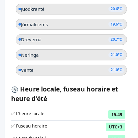
Juodkrantė
20.6°C
Jūrmalciems
19.6°C
Dreverna
20.7°C
Neringa
21.0°C
Ventė
21.0°C
Heure locale, fuseau horaire et
heure d'été
✅ L'heure locale
15:49
✅ Fuseau horaire
UTC+3