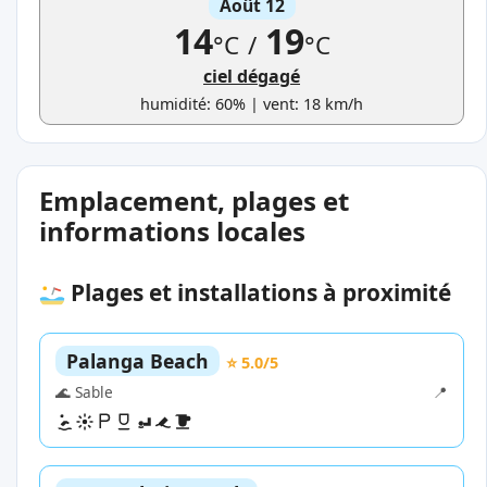
Août 12
14
19
°C
/
°C
ciel dégagé
humidité: 60% | vent: 18 km/h
Emplacement, plages et
informations locales
Plages et installations à proximité
Palanga Beach
⭐ 5.0/5
🌊 Sable
📍