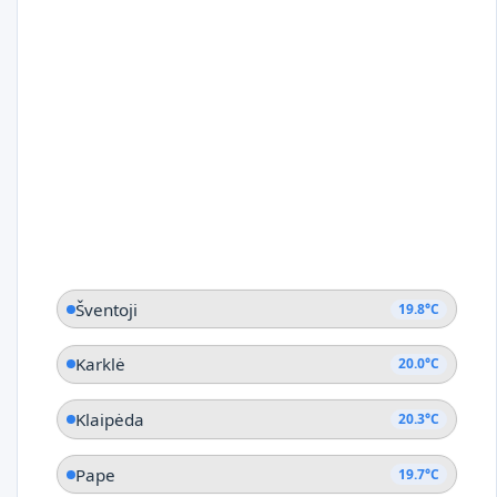
Šventoji
19.8°C
Karklė
20.0°C
Klaipėda
20.3°C
Pape
19.7°C