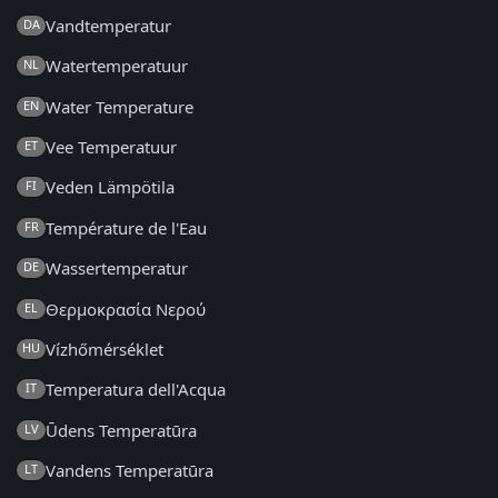
Vandtemperatur
DA
Watertemperatuur
NL
Water Temperature
EN
Vee Temperatuur
ET
Veden Lämpötila
FI
Température de l'Eau
FR
Wassertemperatur
DE
Θερμοκρασία Νερού
EL
Vízhőmérséklet
HU
Temperatura dell'Acqua
IT
Ūdens Temperatūra
LV
Vandens Temperatūra
LT