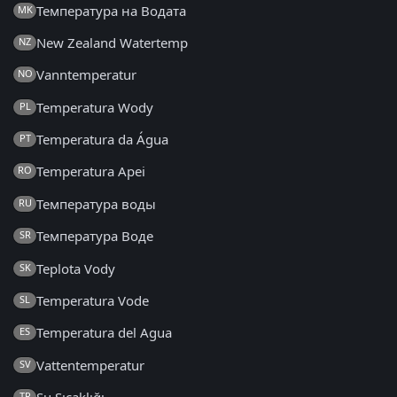
Температура на Водата
MK
New Zealand Watertemp
NZ
Vanntemperatur
NO
Temperatura Wody
PL
Temperatura da Água
PT
Temperatura Apei
RO
Температура воды
RU
Температура Воде
SR
Teplota Vody
SK
Temperatura Vode
SL
Temperatura del Agua
ES
Vattentemperatur
SV
TR