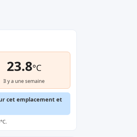
23.8
°C
Il y a une semaine
our cet emplacement et
°C.