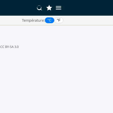
Température:
°C
°F
 CC BY-SA 3.0