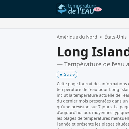
Vos Lieux Favoris:
Amérique du Nord
>
États-Unis
Votre liste de favoris est vide.
Long Islan
— Température de l’eau a
★
Suivre
Cette page fournit des informations cl
température de l’eau pour Long Islan
inclut la température actuelle de l’e
du dernier mois présentées dans un 
qu’une prévision sur 7 jours. La pa
d’aujourd’hui aux moyennes typiques
les plages de températures mensuell
l’année et présente les plages située