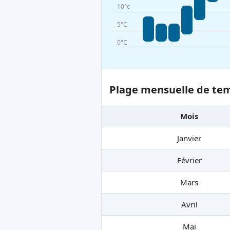
10°c
5°C
0°C
Plage mensuelle de tem
Mois
Janvier
Février
Mars
Avril
Mai