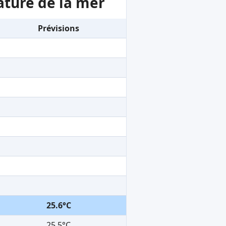
ature de la mer
Prévisions
25.6°C
25.5°C