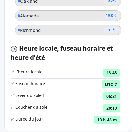
Oakland
19.7°C
Alameda
19.8°C
Richmond
19.1°C
Heure locale, fuseau horaire et
heure d'été
✅ L'heure locale
13:43
✅ Fuseau horaire
UTC-7
✅ Lever du soleil
06:21
✅ Coucher du soleil
20:10
✅ Durée du jour
13 h 48 m