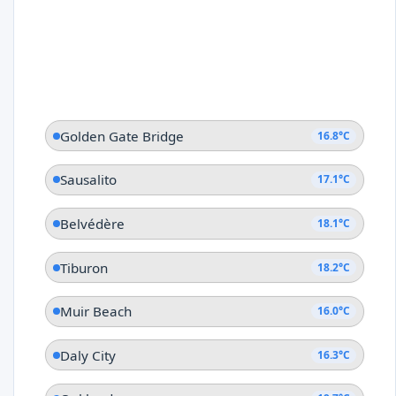
Golden Gate Bridge
16.8°C
Sausalito
17.1°C
Belvédère
18.1°C
Tiburon
18.2°C
Muir Beach
16.0°C
Daly City
16.3°C