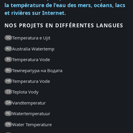
la température de l'eau des mers, océans, lacs
et rivières sur Internet.
NOS PROJETS EN DIFFÉRENTES LANGUES
Temperatura e Ujit
SQ
Australia Watertemp
AU
Temperatura Vode
BS
Температура на Водата
BG
Temperatura Vode
HR
Teplota Vody
CS
Vandtemperatur
DA
Watertemperatuur
NL
Water Temperature
EN