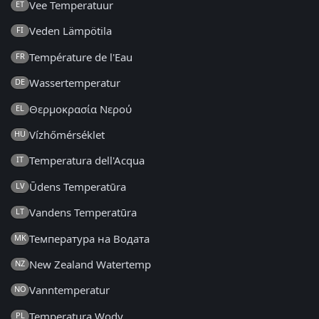
Vee Temperatuur
ET
Veden Lämpötila
FI
Température de l'Eau
FR
Wassertemperatur
DE
Θερμοκρασία Νερού
EL
Vízhőmérséklet
HU
Temperatura dell'Acqua
IT
Ūdens Temperatūra
LV
Vandens Temperatūra
LT
Температура на Водата
MK
New Zealand Watertemp
NZ
Vanntemperatur
NO
Temperatura Wody
PL