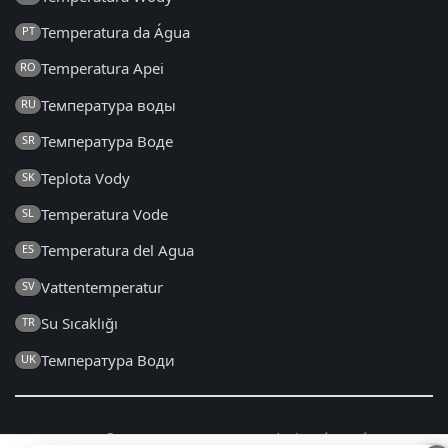
Temperatura da Água
PT
Temperatura Apei
RO
Температура воды
RU
Температура Воде
SR
Teplota Vody
SK
Temperatura Vode
SL
Temperatura del Agua
ES
Vattentemperatur
SV
Su Sıcaklığı
TR
Температура Води
UK
2014 - 2026 © eautemp.com – Tous droits réservés