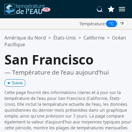
Température:
°C
°F
Vos Lieux Favoris:
Amérique du Nord
>
États-Unis
>
Californie
>
Océan
Votre liste de favoris est vide.
Pacifique
San Francisco
— Température de l’eau aujourd’hui
★
Suivre
Cette page fournit des informations claires et à jour sur la
température de l’eau pour San Francisco (Californie, États-
Unis). Elle inclut la température actuelle de l’eau, les données
quotidiennes du dernier mois présentées dans un graphique
simple, ainsi qu’une prévision sur 7 jours. La page compare
également la valeur d’aujourd’hui aux moyennes typiques pour
cette période, montre les plages de températures mensuelles