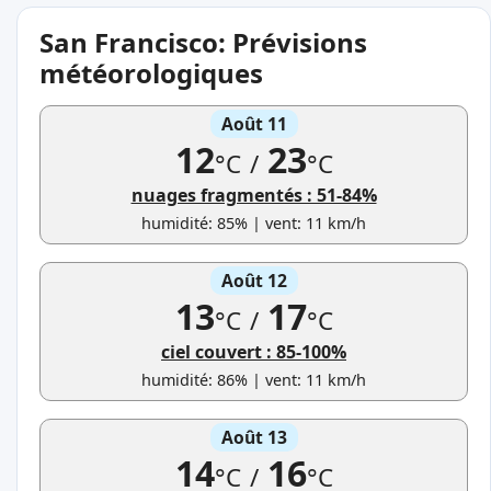
San Francisco: Prévisions
météorologiques
Août 11
12
23
°C
/
°C
nuages fragmentés : 51-84%
humidité: 85% | vent: 11 km/h
Août 12
13
17
°C
/
°C
ciel couvert : 85-100%
humidité: 86% | vent: 11 km/h
Août 13
14
16
°C
/
°C