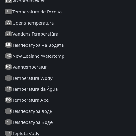
Vízhőmérséklet
HU
Temperatura dell'Acqua
IT
Ūdens Temperatūra
LV
Vandens Temperatūra
LT
Температура на Водата
MK
New Zealand Watertemp
NZ
Vanntemperatur
NO
Temperatura Wody
PL
Temperatura da Água
PT
Temperatura Apei
RO
Температура воды
RU
Температура Воде
SR
Teplota Vody
SK