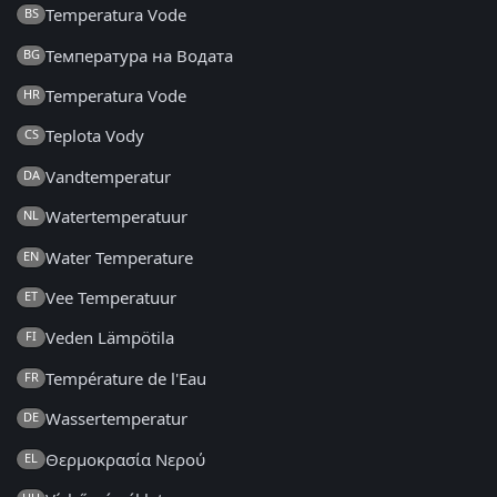
Temperatura Vode
BS
Температура на Водата
BG
Temperatura Vode
HR
Teplota Vody
CS
Vandtemperatur
DA
Watertemperatuur
NL
Water Temperature
EN
Vee Temperatuur
ET
Veden Lämpötila
FI
Température de l'Eau
FR
Wassertemperatur
DE
Θερμοκρασία Νερού
EL