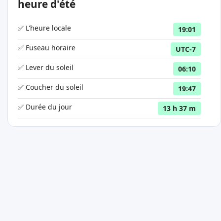
heure d'été
✅ L'heure locale
19:01
✅ Fuseau horaire
UTC-7
✅ Lever du soleil
06:10
✅ Coucher du soleil
19:47
✅ Durée du jour
13 h 37 m