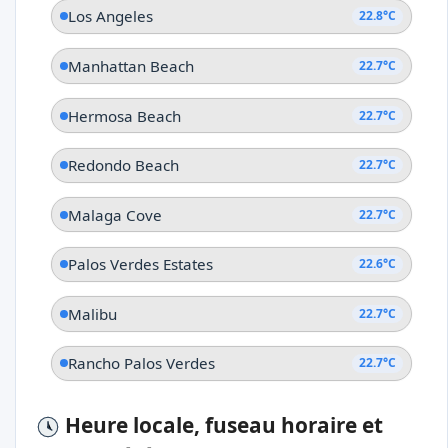
Los Angeles
22.8°C
Manhattan Beach
22.7°C
Hermosa Beach
22.7°C
Redondo Beach
22.7°C
Malaga Cove
22.7°C
Palos Verdes Estates
22.6°C
Malibu
22.7°C
Rancho Palos Verdes
22.7°C
Heure locale, fuseau horaire et