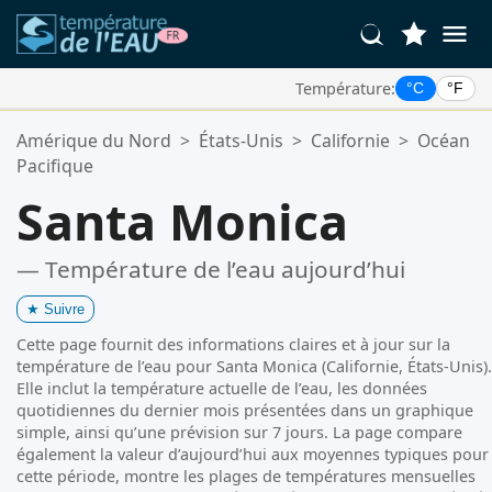
Température:
°C
°F
Vos Lieux Favoris:
Amérique du Nord
>
États-Unis
>
Californie
>
Océan
Votre liste de favoris est vide.
Pacifique
Santa Monica
— Température de l’eau aujourd’hui
★
Suivre
Cette page fournit des informations claires et à jour sur la
température de l’eau pour Santa Monica (Californie, États-Unis).
Elle inclut la température actuelle de l’eau, les données
quotidiennes du dernier mois présentées dans un graphique
simple, ainsi qu’une prévision sur 7 jours. La page compare
également la valeur d’aujourd’hui aux moyennes typiques pour
cette période, montre les plages de températures mensuelles