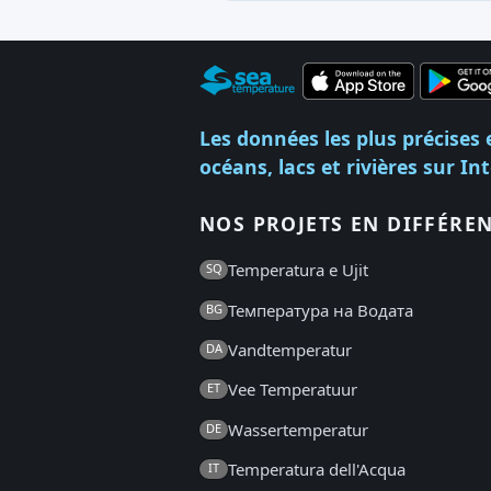
Les données les plus précises 
océans, lacs et rivières sur In
NOS PROJETS EN DIFFÉRE
Temperatura e Ujit
SQ
Температура на Водата
BG
Vandtemperatur
DA
Vee Temperatuur
ET
Wassertemperatur
DE
Temperatura dell'Acqua
IT