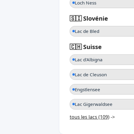
Loch Ness
🇸🇮 Slovénie
Lac de Bled
🇨🇭 Suisse
Lac d'Albigna
Lac de Cleuson
Engstlensee
Lac Gigerwaldsee
tous les lacs (109)
->