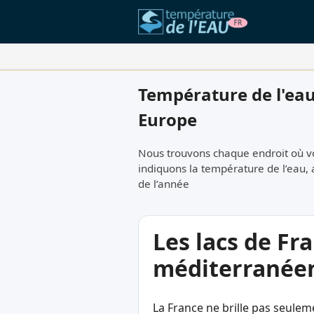
Vos Lieux Favoris:
Température de l'eau
Votre liste de favoris est vide.
Europe
Nous trouvons chaque endroit où v
indiquons la température de l’eau, 
de l’année
Les lacs de Fr
méditerranée
La France ne brille pas seule