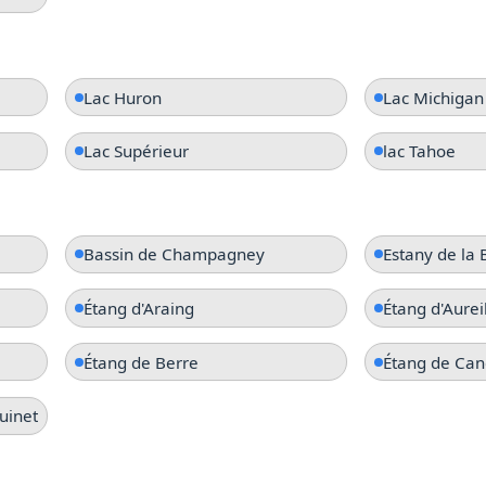
Lac Huron
Lac Michigan
Lac Supérieur
lac Tahoe
Bassin de Champagney
Estany de la
Étang d'Araing
Étang d'Aurei
Étang de Berre
Étang de Can
uinet