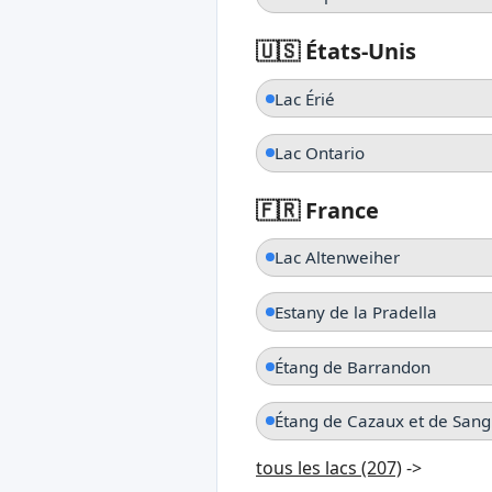
🇺🇸 États-Unis
Lac Érié
Lac Ontario
🇫🇷 France
Lac Altenweiher
Estany de la Pradella
Étang de Barrandon
Étang de Cazaux et de Sang
tous les lacs (207)
->