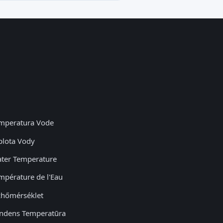
mperatura Vode
plota Vody
ter Temperature
mpérature de l'Eau
zhőmérséklet
ndens Temperatūra