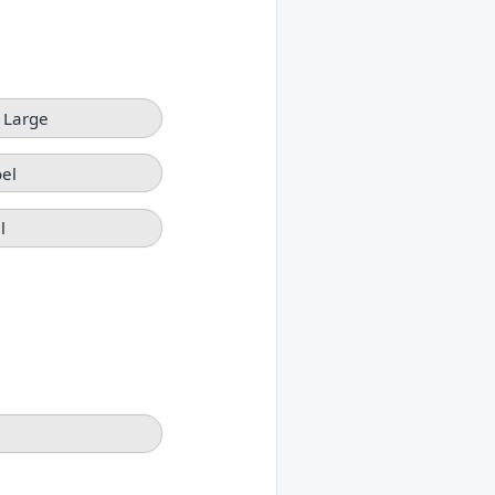
 Large
el
l