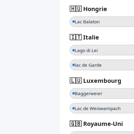
🇭🇺 Hongrie
Lac Balaton
🇮🇹 Italie
Lago di Lei
lac de Garde
🇱🇺 Luxembourg
Baggerweier
Lac de Weiswampach
🇬🇧 Royaume-Uni