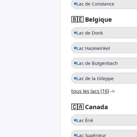
Lac de Constance
🇧🇪 Belgique
Lac de Donk
Lac Hazewinkel
Lac de Butgenbach
Lac de la Gileppe
tous les lacs (16)
->
🇨🇦 Canada
Lac Érié
Lac Supérieur