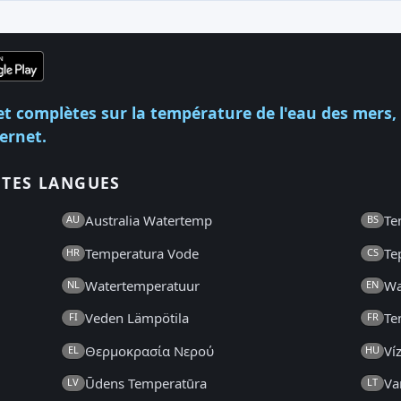
et complètes sur la température de l'eau des mers,
ternet.
NTES LANGUES
Australia Watertemp
Te
AU
BS
Temperatura Vode
Te
HR
CS
Watertemperatuur
Wa
NL
EN
Veden Lämpötila
Te
FI
FR
Θερμοκρασία Νερού
Ví
EL
HU
Ūdens Temperatūra
Va
LV
LT