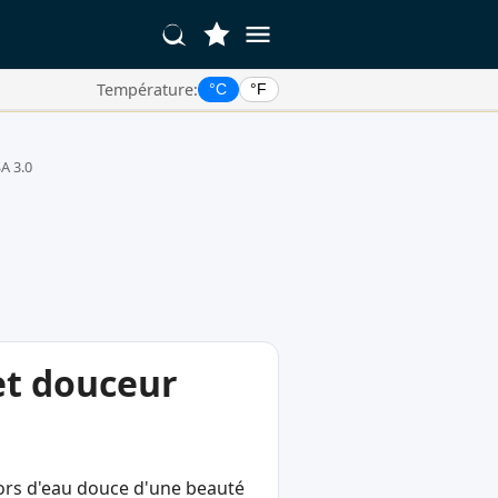
Température:
°C
°F
A 3.0
 et douceur
sors d'eau douce d'une beauté