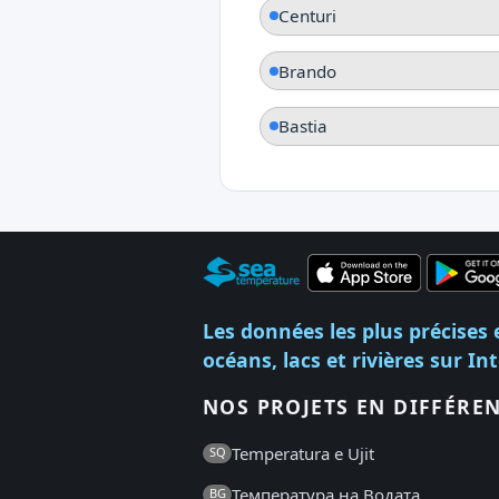
Centuri
Brando
Bastia
Les données les plus précises 
océans, lacs et rivières sur In
NOS PROJETS EN DIFFÉRE
Temperatura e Ujit
SQ
Температура на Водата
BG