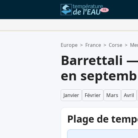
Vos Lieux Favoris:
Europe
>
France
>
Corse
>
Mer
Votre liste de favoris est vide.
Barrettali 
en septemb
Janvier
Février
Mars
Avril
Plage de temp