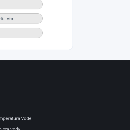
di-Lota
mperatura Vode
plota Vody