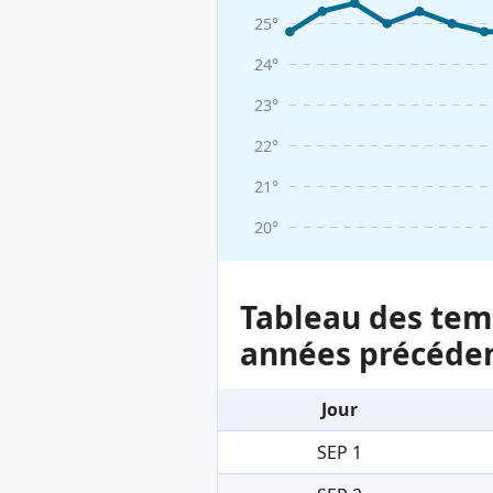
25°
24°
23°
22°
21°
20°
Tableau des temp
années précéde
Jour
SEP 1