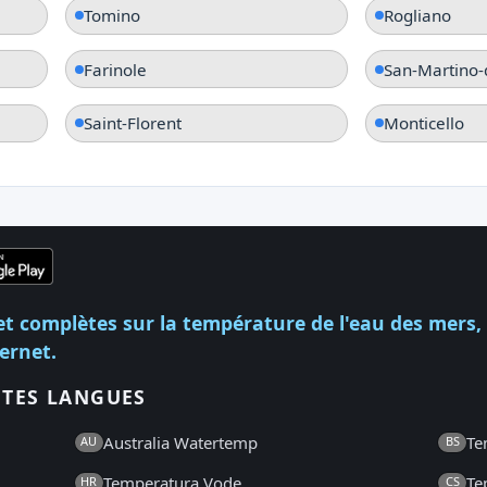
Tomino
Rogliano
Farinole
San-Martino-
Saint-Florent
Monticello
et complètes sur la température de l'eau des mers,
ternet.
NTES LANGUES
Australia Watertemp
Te
AU
BS
Temperatura Vode
Te
HR
CS