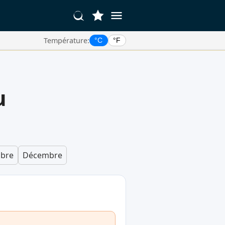
Température:
°C
°F
u
bre
Décembre