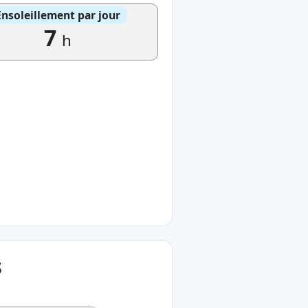
Ensoleillement par jour
7
h
s