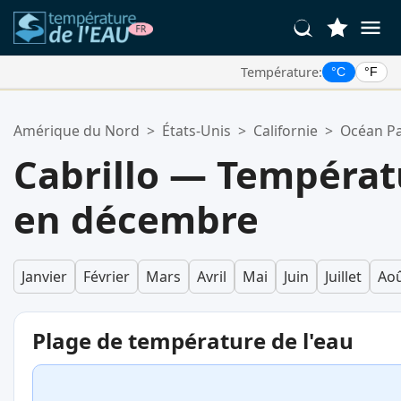
Température:
°C
°F
Vos Lieux Favoris:
Amérique du Nord
>
États-Unis
>
Californie
>
Océan Pa
Votre liste de favoris est vide.
Cabrillo — Températ
en décembre
Janvier
Février
Mars
Avril
Mai
Juin
Juillet
Ao
Plage de température de l'eau