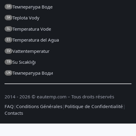
Температура Воде
SR
Teplota Vody
SK
Temperatura Vode
SL
Temperatura del Agua
ES
Vattentemperatur
SV
Su Sıcaklığı
TR
Температура Води
UK
2014 - 2026 © eautemp.com – Tous droits réservés
FAQ
|
Conditions Générales
|
Politique de Confidentialité
|
Contacts