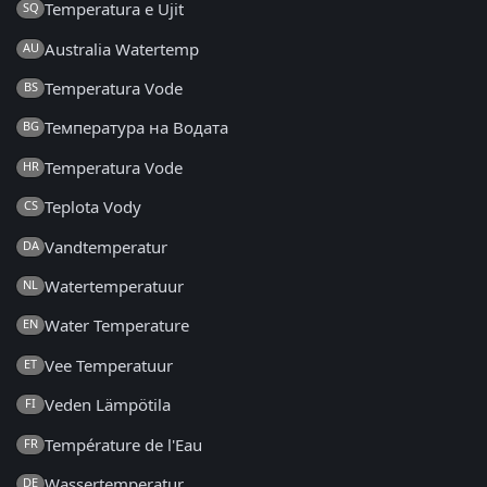
Temperatura e Ujit
SQ
Australia Watertemp
AU
Temperatura Vode
BS
Температура на Водата
BG
Temperatura Vode
HR
Teplota Vody
CS
Vandtemperatur
DA
Watertemperatuur
NL
Water Temperature
EN
Vee Temperatuur
ET
Veden Lämpötila
FI
Température de l'Eau
FR
Wassertemperatur
DE