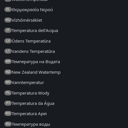
Θερμοκρασία Νερού
EL
Vízhőmérséklet
HU
Temperatura dell'Acqua
IT
Ūdens Temperatūra
LV
Vandens Temperatūra
LT
Температура на Водата
MK
New Zealand Watertemp
NZ
Vanntemperatur
NO
Temperatura Wody
PL
Temperatura da Água
PT
Temperatura Apei
RO
Температура воды
RU