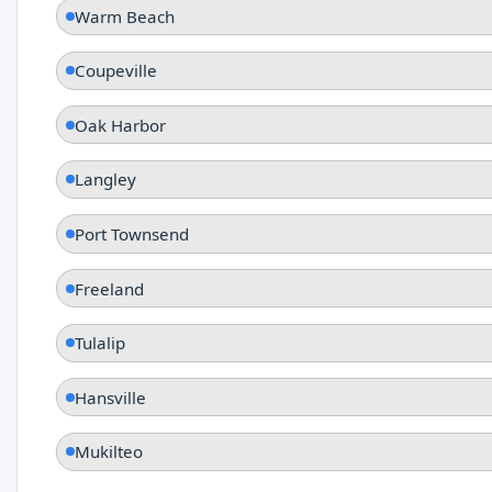
Warm Beach
Coupeville
Oak Harbor
Langley
Port Townsend
Freeland
Tulalip
Hansville
Mukilteo