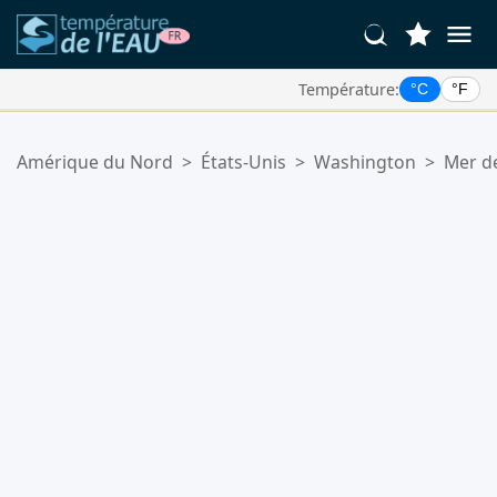
Température:
°C
°F
Vos Lieux Favoris:
Amérique du Nord
>
États-Unis
>
Washington
>
Mer de
Votre liste de favoris est vide.