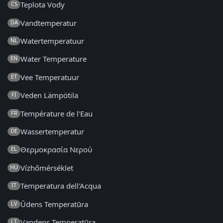
Teplota Vody
CS
Vandtemperatur
DA
Watertemperatuur
NL
Water Temperature
EN
Vee Temperatuur
ET
Veden Lämpötila
FI
Température de l'Eau
FR
Wassertemperatur
DE
Θερμοκρασία Νερού
EL
Vízhőmérséklet
HU
Temperatura dell'Acqua
IT
Ūdens Temperatūra
LV
Vandens Temperatūra
LT