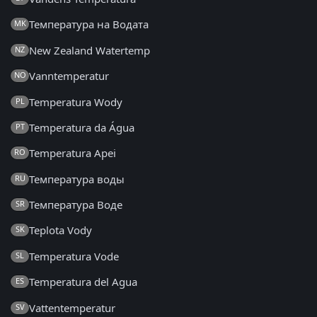
Температура на Водата
MK
New Zealand Watertemp
NZ
Vanntemperatur
NO
Temperatura Wody
PL
Temperatura da Água
PT
Temperatura Apei
RO
Температура воды
RU
Температура Воде
SR
Teplota Vody
SK
Temperatura Vode
SL
Temperatura del Agua
ES
Vattentemperatur
SV