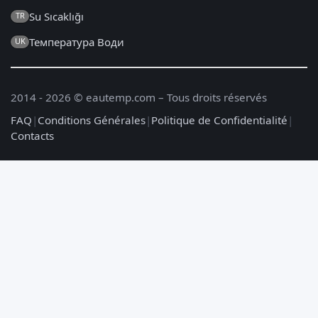
Su Sıcaklığı
TR
Температура Води
UK
2014 - 2026 © eautemp.com – Tous droits réservés
FAQ
|
Conditions Générales
|
Politique de Confidentialité
|
Contacts