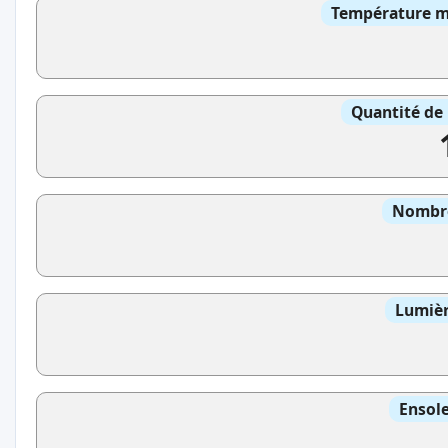
Température mo
Quantité de 
Nombre
Lumièr
Ensole