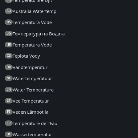
Australia Watertemp
AU
Temperatura Vode
BS
Температура на Водата
BG
Temperatura Vode
HR
Teplota Vody
CS
Vandtemperatur
DA
Watertemperatuur
NL
Water Temperature
EN
Vee Temperatuur
ET
Veden Lämpötila
FI
Température de l'Eau
FR
Wassertemperatur
DE