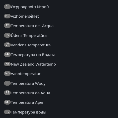
Θερμοκρασία Νερού
EL
Vízhőmérséklet
HU
Temperatura dell'Acqua
IT
Ūdens Temperatūra
LV
Vandens Temperatūra
LT
Температура на Водата
MK
New Zealand Watertemp
NZ
Vanntemperatur
NO
Temperatura Wody
PL
Temperatura da Água
PT
Temperatura Apei
RO
Температура воды
RU