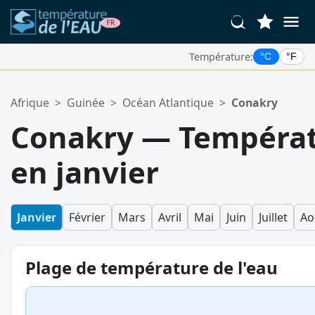
Température:
°C
°F
Vos Lieux Favoris:
Afrique
>
Guinée
>
Océan Atlantique
>
Conakry
Votre liste de favoris est vide.
Conakry — Températ
en janvier
Janvier
Février
Mars
Avril
Mai
Juin
Juillet
Ao
Plage de température de l'eau