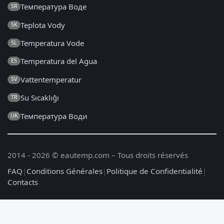
Температура Воде
SR
Teplota Vody
SK
Temperatura Vode
SL
Temperatura del Agua
ES
Vattentemperatur
SV
Su Sıcaklığı
TR
Температура Води
UK
2014 - 2026 © eautemp.com – Tous droits réservés
FAQ
|
Conditions Générales
|
Politique de Confidentialité
|
Contacts