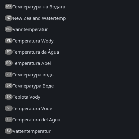
Температура на Водата
MK
New Zealand Watertemp
NZ
Vanntemperatur
NO
Temperatura Wody
PL
Temperatura da Água
PT
Temperatura Apei
RO
Температура воды
RU
Температура Воде
SR
Teplota Vody
SK
Temperatura Vode
SL
Temperatura del Agua
ES
Vattentemperatur
SV