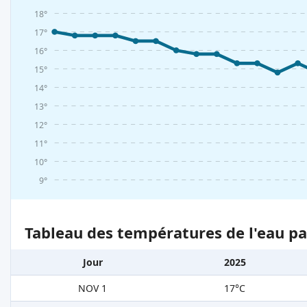
18°
17°
16°
15°
14°
13°
12°
11°
10°
9°
Tableau des températures de l'eau pa
Jour
2025
NOV 1
17°C