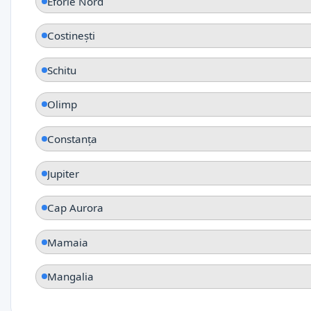
Eforie Nord
Costinești
Schitu
Olimp
Constanța
Jupiter
Cap Aurora
Mamaia
Mangalia