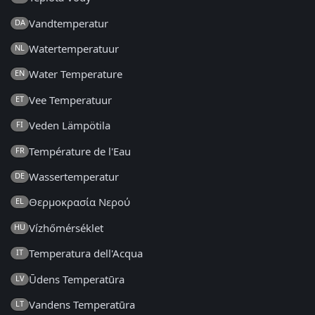
Vandtemperatur
DA
Watertemperatuur
NL
Water Temperature
EN
Vee Temperatuur
ET
Veden Lämpötila
FI
Température de l'Eau
FR
Wassertemperatur
DE
Θερμοκρασία Νερού
EL
Vízhőmérséklet
HU
Temperatura dell'Acqua
IT
Ūdens Temperatūra
LV
Vandens Temperatūra
LT