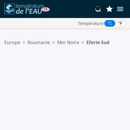
Température:
°C
°F
Vos Lieux Favoris:
Europe
>
Roumanie
>
Mer Noire
>
Eforie Sud
Votre liste de favoris est vide.