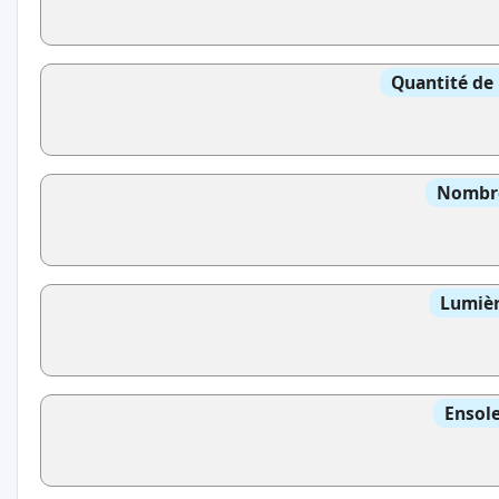
Quantité de 
Nombre
Lumièr
Ensole