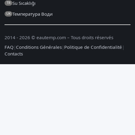
Su Sıcaklığı
TR
Температура Води
UK
2014 - 2026 © eautemp.com – Tous droits réservés
FAQ
|
Conditions Générales
|
Politique de Confidentialité
|
Contacts