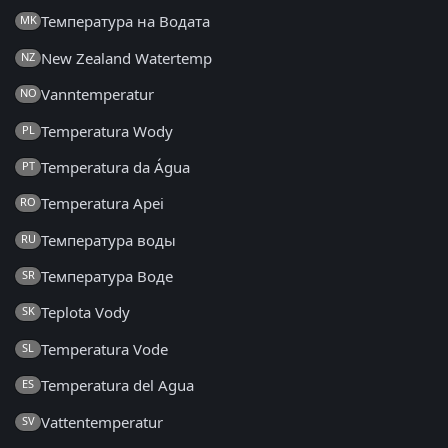
Температура на Водата
MK
New Zealand Watertemp
NZ
Vanntemperatur
NO
Temperatura Wody
PL
Temperatura da Água
PT
Temperatura Apei
RO
Температура воды
RU
Температура Воде
SR
Teplota Vody
SK
Temperatura Vode
SL
Temperatura del Agua
ES
Vattentemperatur
SV