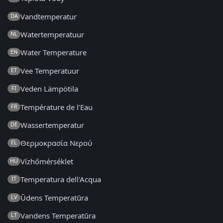
Vandtemperatur
DA
Watertemperatuur
NL
Water Temperature
EN
Vee Temperatuur
ET
Veden Lämpötila
FI
Température de l'Eau
FR
Wassertemperatur
DE
Θερμοκρασία Νερού
EL
Vízhőmérséklet
HU
Temperatura dell'Acqua
IT
Ūdens Temperatūra
LV
Vandens Temperatūra
LT