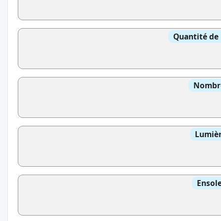
Quantité de 
Nombre
Lumièr
Ensole