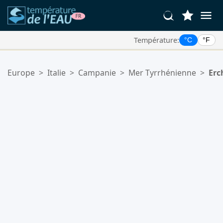
Température:
°C
°F
Vos Lieux Favoris:
Europe
>
Italie
>
Campanie
>
Mer Tyrrhénienne
>
Erc
Votre liste de favoris est vide.