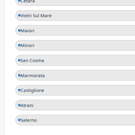
Cetara
Vietri Sul Mare
Maiori
Minori
San Cosma
Marmorata
Castiglione
Atrani
Salerno