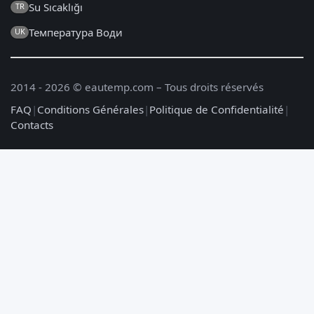
Su Sıcaklığı
TR
Температура Води
UK
2014 - 2026 © eautemp.com – Tous droits réservés
FAQ
|
Conditions Générales
|
Politique de Confidentialité
|
Contacts