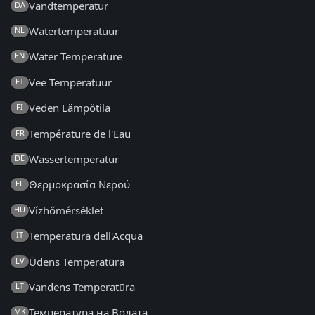
Vandtemperatur
DA
Watertemperatuur
NL
Water Temperature
EN
Vee Temperatuur
ET
Veden Lämpötila
FI
Température de l'Eau
FR
Wassertemperatur
DE
Θερμοκρασία Νερού
EL
Vízhőmérséklet
HU
Temperatura dell'Acqua
IT
Ūdens Temperatūra
LV
Vandens Temperatūra
LT
Температура на Водата
MK