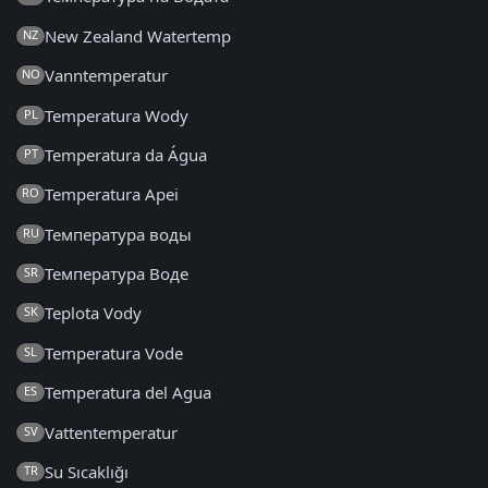
New Zealand Watertemp
NZ
Vanntemperatur
NO
Temperatura Wody
PL
Temperatura da Água
PT
Temperatura Apei
RO
Температура воды
RU
Температура Воде
SR
Teplota Vody
SK
Temperatura Vode
SL
Temperatura del Agua
ES
Vattentemperatur
SV
Su Sıcaklığı
TR