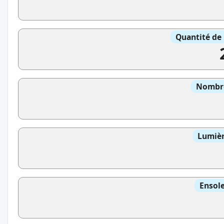
Quantité de 
Nombre
Lumièr
Ensole