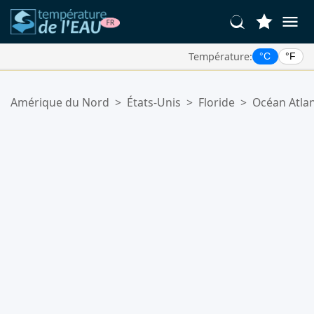
Température:
°C
°F
Vos Lieux Favoris:
Amérique du Nord
>
États-Unis
>
Floride
>
Océan Atla
Votre liste de favoris est vide.