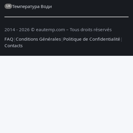
Температура Води
UK
2014 - 2026 © eautemp.com – Tous droits réservés
FAQ
|
Conditions Générales
|
Politique de Confidentialité
|
Contacts