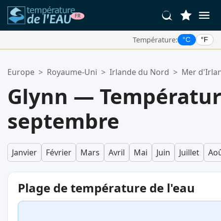
Température:
°C
°F
Vos Lieux Favoris:
Europe
>
Royaume-Uni
>
Irlande du Nord
>
Mer d'Irla
Votre liste de favoris est vide.
Glynn — Température
septembre
Janvier
Février
Mars
Avril
Mai
Juin
Juillet
Ao
Plage de température de l'eau