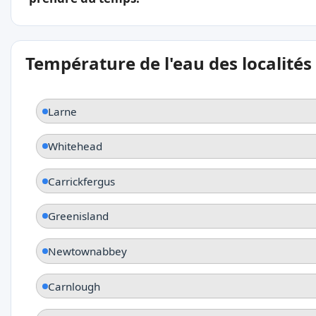
Température de l'eau des localités
Larne
Whitehead
Carrickfergus
Greenisland
Newtownabbey
Carnlough