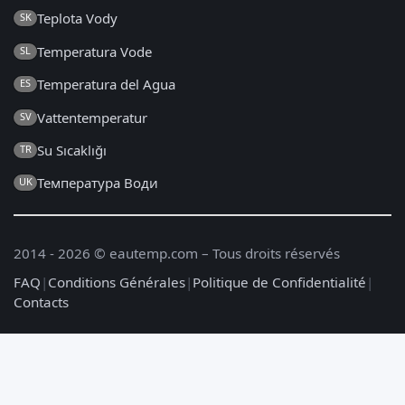
Teplota Vody
SK
Temperatura Vode
SL
Temperatura del Agua
ES
Vattentemperatur
SV
Su Sıcaklığı
TR
Температура Води
UK
2014 - 2026 © eautemp.com – Tous droits réservés
FAQ
|
Conditions Générales
|
Politique de Confidentialité
|
Contacts