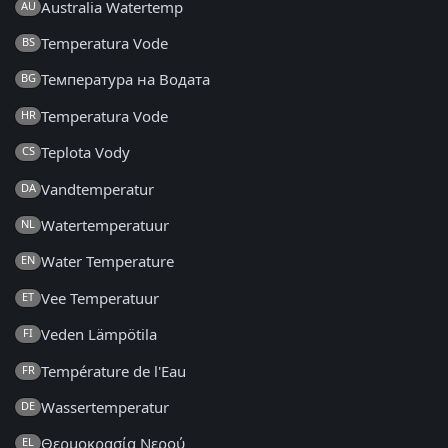
Australia Watertemp
AU
Temperatura Vode
BS
Температура на Водата
BG
Temperatura Vode
HR
Teplota Vody
CS
Vandtemperatur
DA
Watertemperatuur
NL
Water Temperature
EN
Vee Temperatuur
ET
Veden Lämpötila
FI
Température de l'Eau
FR
Wassertemperatur
DE
Θερμοκρασία Νερού
EL