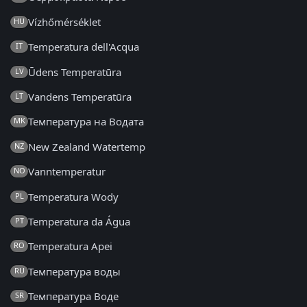
Vízhőmérséklet
HU
Temperatura dell'Acqua
IT
Ūdens Temperatūra
LV
Vandens Temperatūra
LT
Температура на Водата
MK
New Zealand Watertemp
NZ
Vanntemperatur
NO
Temperatura Wody
PL
Temperatura da Água
PT
Temperatura Apei
RO
Температура воды
RU
Температура Воде
SR