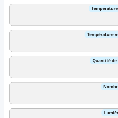
Température 
Température mo
Quantité de 
Nombre
Lumièr