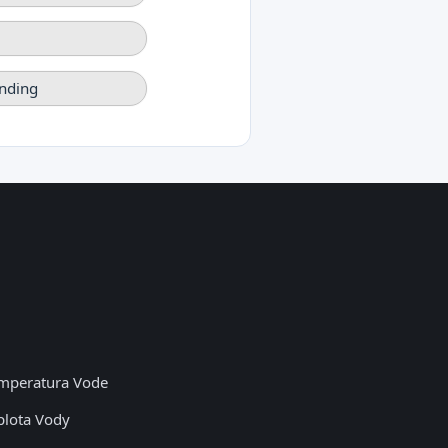
nding
mperatura Vode
plota Vody