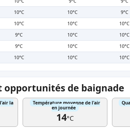
10°C
9°C
9°C
10°C
10°C
9°C
10°C
10°C
10°C
9°C
10°C
10°C
9°C
10°C
10°C
10°C
10°C
10°C
et opportunités de baignade
air la
Température moyenne de l'air
Qua
en journée
14
°C