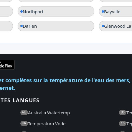
Northport
Bayville
Darien
Glenwood La
et complètes sur la température de l'eau des mers,
ternet.
NTES LANGUES
Australia Watertemp
Te
AU
BS
Temperatura Vode
Te
HR
CS