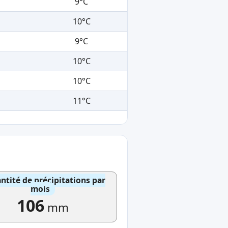
9°C
10°C
9°C
10°C
10°C
11°C
ntité de précipitations par
mois
106
mm