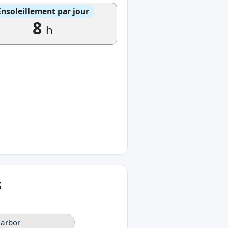
Ensoleillement par jour
8
h
s
Harbor