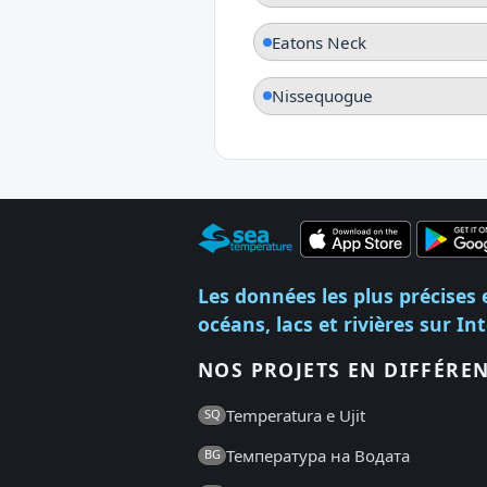
Eatons Neck
Nissequogue
Les données les plus précises 
océans, lacs et rivières sur In
NOS PROJETS EN DIFFÉRE
Temperatura e Ujit
SQ
Температура на Водата
BG