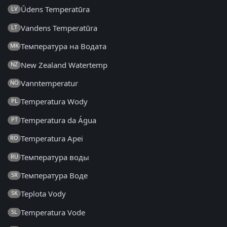
Ūdens Temperatūra
LV
Vandens Temperatūra
LT
Температура на Водата
MK
New Zealand Watertemp
NZ
Vanntemperatur
NO
Temperatura Wody
PL
Temperatura da Água
PT
Temperatura Apei
RO
Температура воды
RU
Температура Воде
SR
Teplota Vody
SK
Temperatura Vode
SL