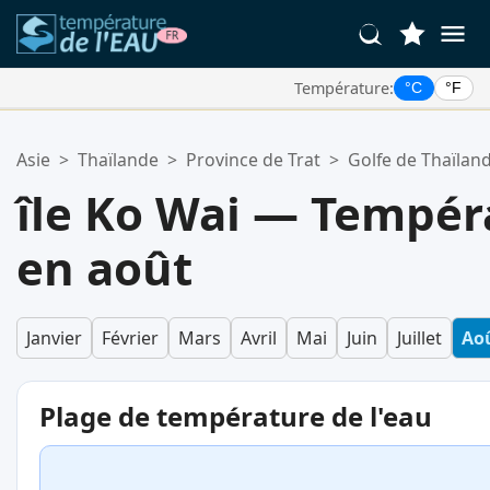
Température:
°C
°F
Vos Lieux Favoris:
Asie
>
Thaïlande
>
Province de Trat
>
Golfe de Thaïlan
Votre liste de favoris est vide.
île Ko Wai — Tempér
en août
Janvier
Février
Mars
Avril
Mai
Juin
Juillet
Ao
Plage de température de l'eau