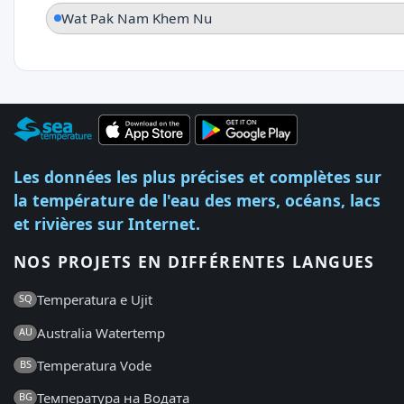
Wat Pak Nam Khem Nu
Les données les plus précises et complètes sur
la température de l'eau des mers, océans, lacs
et rivières sur Internet.
NOS PROJETS EN DIFFÉRENTES LANGUES
Temperatura e Ujit
SQ
Australia Watertemp
AU
Temperatura Vode
BS
Температура на Водата
BG