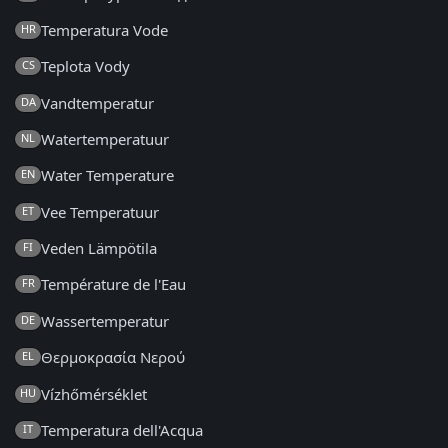
Temperatura Vode
HR
Teplota Vody
CS
Vandtemperatur
DA
Watertemperatuur
NL
Water Temperature
EN
Vee Temperatuur
ET
Veden Lämpötila
FI
Température de l'Eau
FR
Wassertemperatur
DE
Θερμοκρασία Νερού
EL
Vízhőmérséklet
HU
Temperatura dell'Acqua
IT