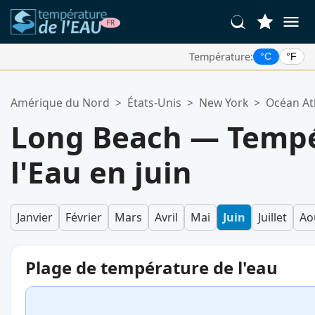
Température:
°C
°F
Vos Lieux Favoris:
Amérique du Nord
>
États-Unis
>
New York
>
Océan At
Votre liste de favoris est vide.
Long Beach — Tempé
l'Eau en juin
Janvier
Février
Mars
Avril
Mai
Juin
Juillet
Ao
Plage de température de l'eau