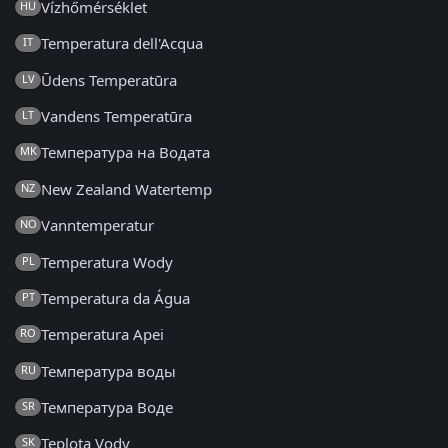
Vízhőmérséklet
HU
Temperatura dell'Acqua
IT
Ūdens Temperatūra
LV
Vandens Temperatūra
LT
Температура на Водата
MK
New Zealand Watertemp
NZ
Vanntemperatur
NO
Temperatura Wody
PL
Temperatura da Água
PT
Temperatura Apei
RO
Температура воды
RU
Температура Воде
SR
Teplota Vody
SK