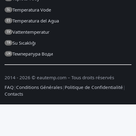
Temperatura Vode
SL
Temperatura del Agua
ES
Vattentemperatur
SV
Su Sıcaklığı
TR
Температура Води
UK
2014 - 2026 © eautemp.com – Tous droits réservés
FAQ
|
Conditions Générales
|
Politique de Confidentialité
|
Contacts