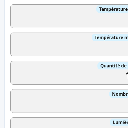
Température 
Température mo
Quantité de 
Nombre
Lumièr