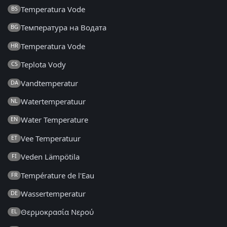
Temperatura Vode
BS
Температура на Водата
BG
Temperatura Vode
HR
Teplota Vody
CS
Vandtemperatur
DA
Watertemperatuur
NL
Water Temperature
EN
Vee Temperatuur
ET
Veden Lämpötila
FI
Température de l'Eau
FR
Wassertemperatur
DE
Θερμοκρασία Νερού
EL