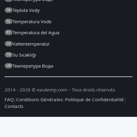
Teplota Vody
SK
Temperatura Vode
SL
Temperatura del Agua
ES
Vattentemperatur
SV
Su Sıcaklığı
TR
Температура Води
UK
2014 - 2026 © eautemp.com – Tous droits réservés
FAQ
|
Conditions Générales
|
Politique de Confidentialité
|
Contacts