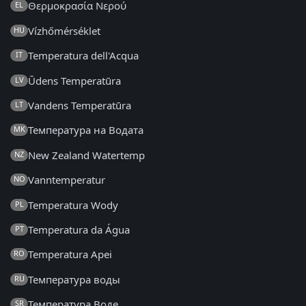
Θερμοκρασία Νερού
EL
Vízhőmérséklet
HU
Temperatura dell'Acqua
IT
Ūdens Temperatūra
LV
Vandens Temperatūra
LT
Температура на Водата
MK
New Zealand Watertemp
NZ
Vanntemperatur
NO
Temperatura Wody
PL
Temperatura da Água
PT
Temperatura Apei
RO
Температура воды
RU
Температура Воде
SR