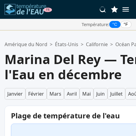
Température:
°C
°F
Vos Lieux Favoris:
Amérique du Nord
>
États-Unis
>
Californie
>
Océan Pa
Votre liste de favoris est vide.
Marina Del Rey — T
l'Eau en décembre
Janvier
Février
Mars
Avril
Mai
Juin
Juillet
Ao
Plage de température de l'eau