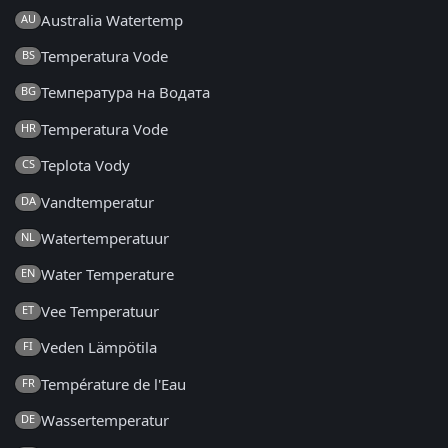
Australia Watertemp
AU
Temperatura Vode
BS
Температура на Водата
BG
Temperatura Vode
HR
Teplota Vody
CS
Vandtemperatur
DA
Watertemperatuur
NL
Water Temperature
EN
Vee Temperatuur
ET
Veden Lämpötila
FI
Température de l'Eau
FR
Wassertemperatur
DE