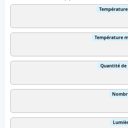
Température 
Température mo
Quantité de 
Nombre
Lumièr