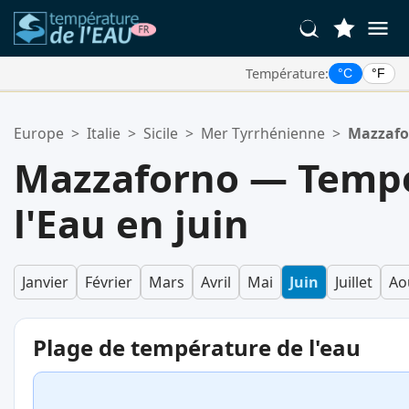
Température:
°C
°F
Vos Lieux Favoris:
Europe
>
Italie
>
Sicile
>
Mer Tyrrhénienne
>
Mazzafo
Votre liste de favoris est vide.
Mazzaforno — Tempé
l'Eau en juin
Janvier
Février
Mars
Avril
Mai
Juin
Juillet
Ao
Plage de température de l'eau