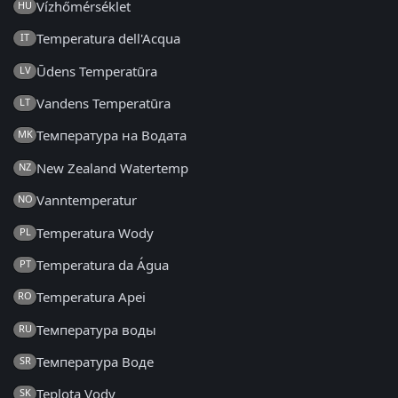
Vízhőmérséklet
HU
Temperatura dell'Acqua
IT
Ūdens Temperatūra
LV
Vandens Temperatūra
LT
Температура на Водата
MK
New Zealand Watertemp
NZ
Vanntemperatur
NO
Temperatura Wody
PL
Temperatura da Água
PT
Temperatura Apei
RO
Температура воды
RU
Температура Воде
SR
Teplota Vody
SK