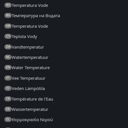
Temperatura Vode
BS
Температура на Водата
BG
Temperatura Vode
HR
Teplota Vody
CS
Vandtemperatur
DA
Watertemperatuur
NL
Water Temperature
EN
Vee Temperatuur
ET
Veden Lämpötila
FI
Température de l'Eau
FR
Wassertemperatur
DE
Θερμοκρασία Νερού
EL