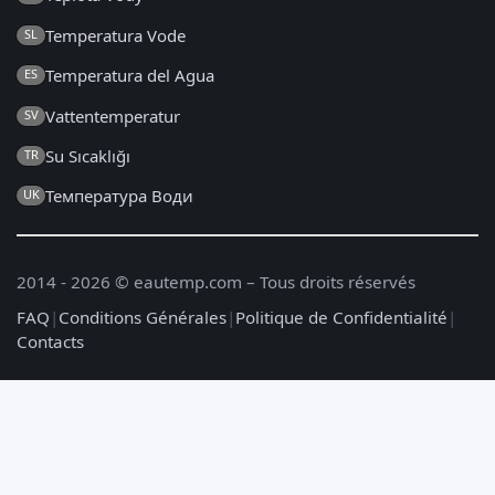
Temperatura Vode
SL
Temperatura del Agua
ES
Vattentemperatur
SV
Su Sıcaklığı
TR
Температура Води
UK
2014 - 2026 © eautemp.com – Tous droits réservés
FAQ
|
Conditions Générales
|
Politique de Confidentialité
|
Contacts