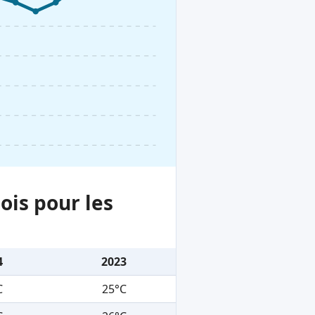
ois pour les
4
2023
C
25°C