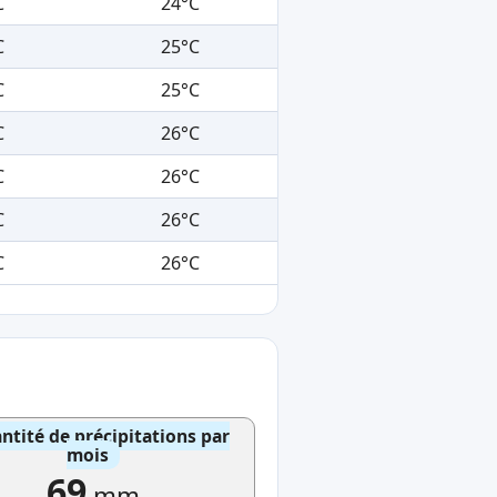
C
24°C
C
25°C
C
25°C
C
26°C
C
26°C
C
26°C
C
26°C
ntité de précipitations par
mois
69
mm