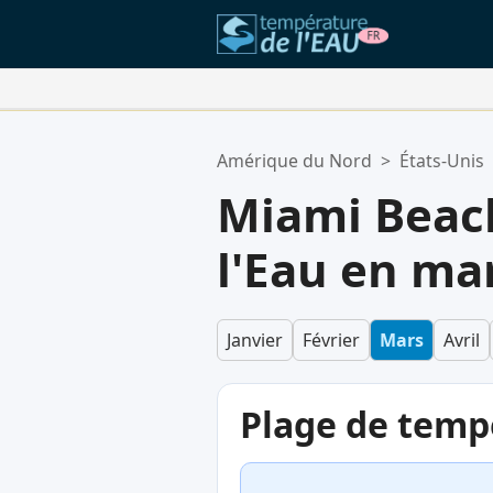
Vos Lieux Favoris:
Amérique du Nord
>
États-Unis
Votre liste de favoris est vide.
Miami Beac
l'Eau en ma
Janvier
Février
Mars
Avril
Plage de temp