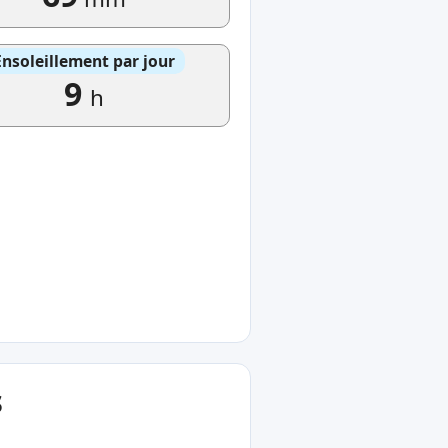
Ensoleillement par jour
9
h
s