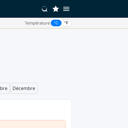
Température:
°C
°F
bre
Décembre