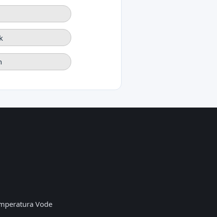
k
h
mperatura Vode