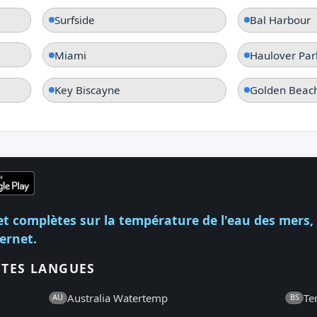
Surfside
Bal Harbour
Miami
Haulover Par
Key Biscayne
Golden Beac
et complètes sur la température de l'eau des mers,
ternet.
NTES LANGUES
Australia Watertemp
Te
AU
BS