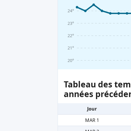
24°
23°
22°
21°
20°
Tableau des temp
années précéde
Jour
MAR 1