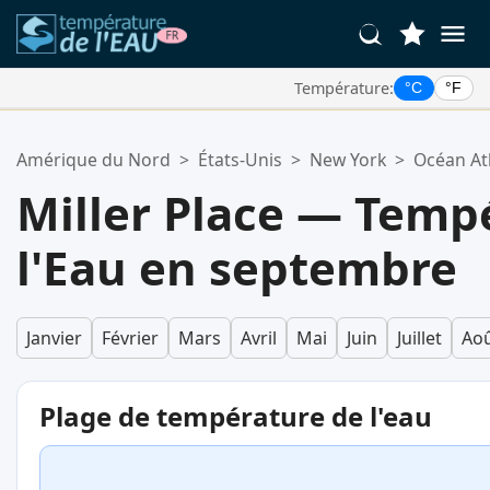
Température:
°C
°F
Vos Lieux Favoris:
Amérique du Nord
>
États-Unis
>
New York
>
Océan At
Votre liste de favoris est vide.
Miller Place — Temp
l'Eau en septembre
Janvier
Février
Mars
Avril
Mai
Juin
Juillet
Ao
Plage de température de l'eau