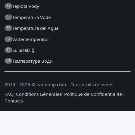
Teplota Vody
SK
Temperatura Vode
SL
Temperatura del Agua
ES
Vattentemperatur
SV
Su Sıcaklığı
TR
Температура Води
UK
2014 - 2026 © eautemp.com – Tous droits réservés
FAQ
|
Conditions Générales
|
Politique de Confidentialité
|
Contacts