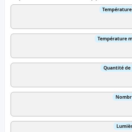
Température 
Température mo
Quantité de 
Nombre
Lumièr