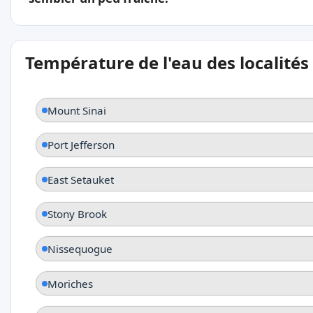
Température de l'eau des localités
Mount Sinai
Port Jefferson
East Setauket
Stony Brook
Nissequogue
Moriches