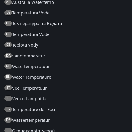
Australia Watertemp
AU
Temperatura Vode
BS
Температура на Водата
BG
Temperatura Vode
HR
Teplota Vody
CS
Vandtemperatur
DA
Watertemperatuur
NL
Water Temperature
EN
Vee Temperatuur
ET
Veden Lämpötila
FI
Température de l'Eau
FR
Wassertemperatur
DE
Θερμοκρασία Νερού
EL