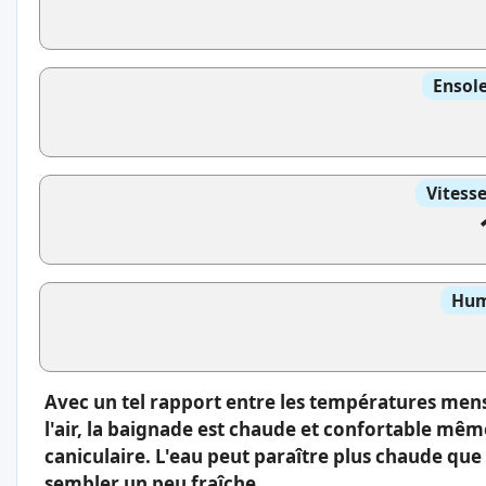
Ensole
Vitess
Hum
Avec un tel rapport entre les températures men
l'air, la baignade est chaude et confortable même
caniculaire. L'eau peut paraître plus chaude que l
sembler un peu fraîche.