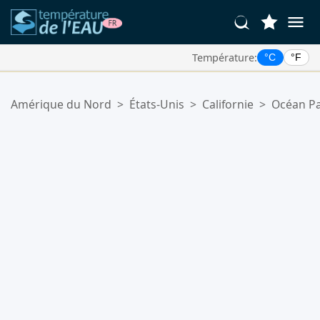
Température:
°C
°F
Vos Lieux Favoris:
Amérique du Nord
>
États-Unis
>
Californie
>
Océan Pa
Votre liste de favoris est vide.