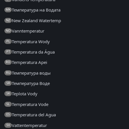
Температура на Водата
MK
New Zealand Watertemp
NZ
Vanntemperatur
NO
Temperatura Wody
PL
Temperatura da Água
PT
Temperatura Apei
RO
Температура воды
RU
Температура Воде
SR
Teplota Vody
SK
Temperatura Vode
SL
Temperatura del Agua
ES
Vattentemperatur
SV