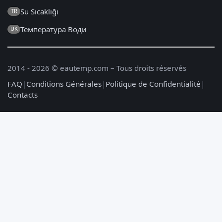
Su Sıcaklığı
TR
Температура Води
UK
2014 - 2026 © eautemp.com – Tous droits réservés
FAQ
|
Conditions Générales
|
Politique de Confidentialité
|
Contacts