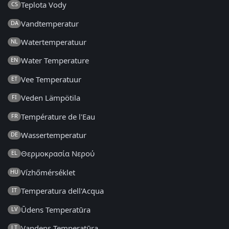
Teplota Vody
CS
Vandtemperatur
DA
Watertemperatuur
NL
Water Temperature
EN
Vee Temperatuur
ET
Veden Lämpötila
FI
Température de l'Eau
FR
Wassertemperatur
DE
Θερμοκρασία Νερού
EL
Vízhőmérséklet
HU
Temperatura dell'Acqua
IT
Ūdens Temperatūra
LV
Vandens Temperatūra
LT