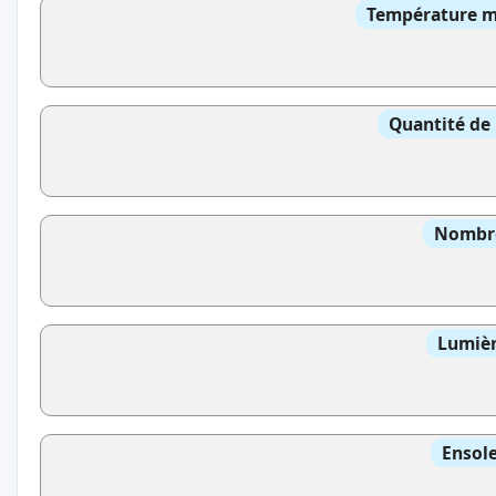
Température mo
Quantité de 
Nombre
Lumièr
Ensole