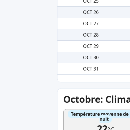
OCT 25
OCT 26
OCT 27
OCT 28
OCT 29
OCT 30
OCT 31
Octobre: Clim
Température moyenne de l'
nuit
22
°C