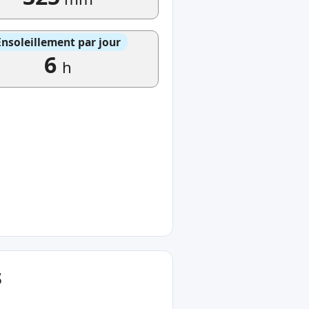
Ensoleillement par jour
6
h
s