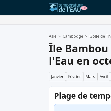
Vos Lieux Favoris:
Asie
>
Cambodge
>
Golfe de Th
Votre liste de favoris est vide.
Île Bambou
l'Eau en oc
Janvier
Février
Mars
Avril
Plage de temp