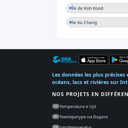
Île de Koh Kood
île Ko Chang
Les données les plus précises 
océans, lacs et rivières sur In
NOS PROJETS EN DIFFÉRE
Temperatura e Ujit
SQ
Температура на Водата
BG
Vandtemperatur
DA