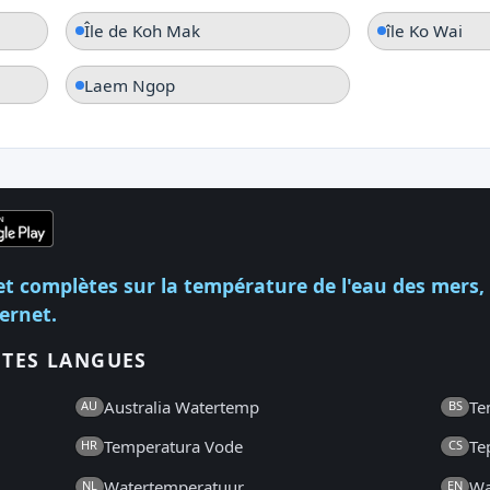
Île de Koh Mak
île Ko Wai
Laem Ngop
et complètes sur la température de l'eau des mers,
ternet.
NTES LANGUES
Australia Watertemp
Te
AU
BS
Temperatura Vode
Te
HR
CS
Watertemperatuur
Wa
NL
EN