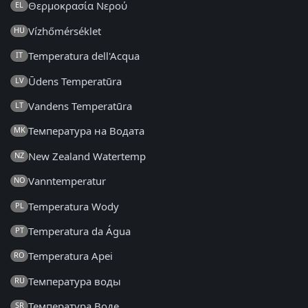
Θερμοκρασία Νερού
EL
Vízhőmérséklet
HU
Temperatura dell'Acqua
IT
Ūdens Temperatūra
LV
Vandens Temperatūra
LT
Температура на Водата
MK
New Zealand Watertemp
NZ
Vanntemperatur
NO
Temperatura Wody
PL
Temperatura da Água
PT
Temperatura Apei
RO
Температура воды
RU
Температура Воде
SR