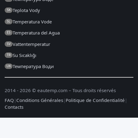
Teplota Vody
SK
Temperatura Vode
SL
Temperatura del Agua
ES
Vattentemperatur
SV
Su Sıcaklığı
TR
Температура Води
UK
2014 - 2026 © eautemp.com – Tous droits réservés
FAQ
|
Conditions Générales
|
Politique de Confidentialité
|
Contacts