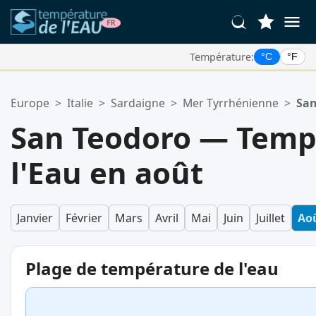
Température:
°C
°F
Vos Lieux Favoris:
Europe
>
Italie
>
Sardaigne
>
Mer Tyrrhénienne
>
San
Votre liste de favoris est vide.
San Teodoro — Temp
l'Eau en août
Janvier
Février
Mars
Avril
Mai
Juin
Juillet
Ao
Plage de température de l'eau