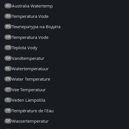
Australia Watertemp
AU
Temperatura Vode
BS
Температура на Водата
BG
Temperatura Vode
HR
Teplota Vody
CS
Vandtemperatur
DA
Watertemperatuur
NL
Water Temperature
EN
Vee Temperatuur
ET
Veden Lämpötila
FI
Température de l'Eau
FR
Wassertemperatur
DE