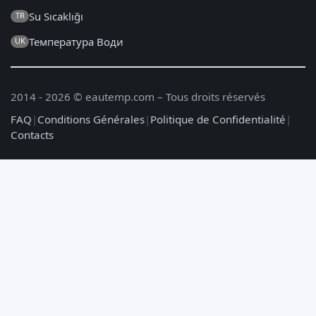
Su Sıcaklığı
TR
Температура Води
UK
2014 - 2026 © eautemp.com – Tous droits réservés
FAQ
|
Conditions Générales
|
Politique de Confidentialité
|
Contacts