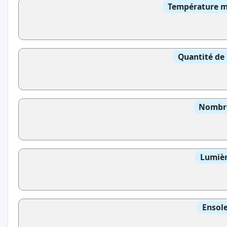
Température mo
Quantité de 
Nombre
Lumièr
Ensole