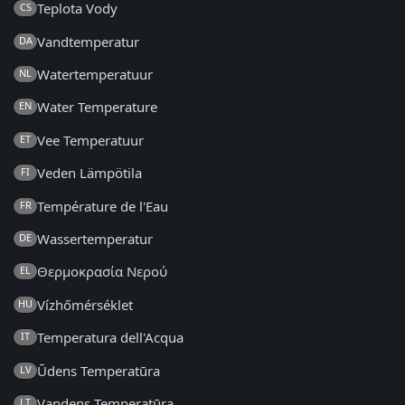
Teplota Vody
CS
Vandtemperatur
DA
Watertemperatuur
NL
Water Temperature
EN
Vee Temperatuur
ET
Veden Lämpötila
FI
Température de l'Eau
FR
Wassertemperatur
DE
Θερμοκρασία Νερού
EL
Vízhőmérséklet
HU
Temperatura dell'Acqua
IT
Ūdens Temperatūra
LV
Vandens Temperatūra
LT