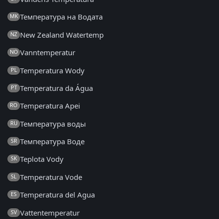
Температура на Водата
MK
New Zealand Watertemp
NZ
Vanntemperatur
NO
Temperatura Wody
PL
Temperatura da Água
PT
Temperatura Apei
RO
Температура воды
RU
Температура Воде
SR
Teplota Vody
SK
Temperatura Vode
SL
Temperatura del Agua
ES
Vattentemperatur
SV