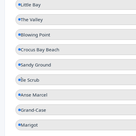
Little Bay
The Valley
Blowing Point
Crocus Bay Beach
Sandy Ground
Île Scrub
Anse Marcel
Grand-Case
Marigot