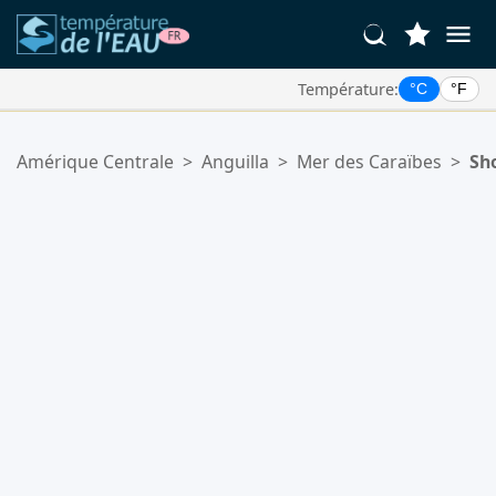
Température:
°C
°F
Vos Lieux Favoris:
Amérique Centrale
>
Anguilla
>
Mer des Caraïbes
>
Sh
Votre liste de favoris est vide.