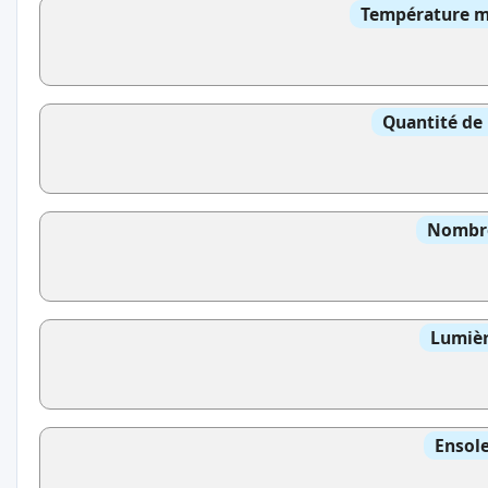
Température mo
Quantité de 
Nombre
Lumièr
Ensole