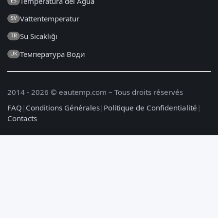
Temperatura del Agua
ES
Vattentemperatur
SV
Su Sıcaklığı
TR
Температура Води
UK
2014 - 2026 © eautemp.com – Tous droits réservés
FAQ
|
Conditions Générales
|
Politique de Confidentialité
|
Contacts