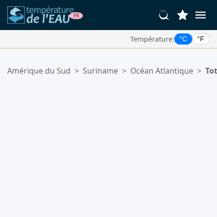
Température:
°C
°F
Vos Lieux Favoris:
Amérique du Sud
>
Suriname
>
Océan Atlantique
>
To
Votre liste de favoris est vide.