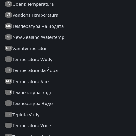
Ūdens Temperatūra
LV
Vandens Temperatūra
LT
Температура на Водата
MK
New Zealand Watertemp
NZ
Vanntemperatur
NO
Temperatura Wody
PL
Temperatura da Água
PT
Temperatura Apei
RO
Температура воды
RU
Температура Воде
SR
Teplota Vody
SK
Temperatura Vode
SL