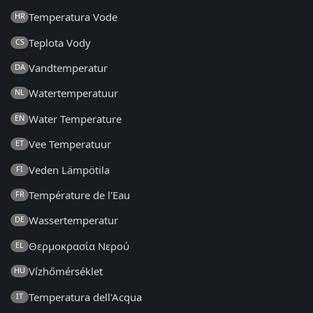
Temperatura Vode
HR
Teplota Vody
CS
Vandtemperatur
DA
Watertemperatuur
NL
Water Temperature
EN
Vee Temperatuur
ET
Veden Lämpötila
FI
Température de l'Eau
FR
Wassertemperatur
DE
Θερμοκρασία Νερού
EL
Vízhőmérséklet
HU
Temperatura dell'Acqua
IT