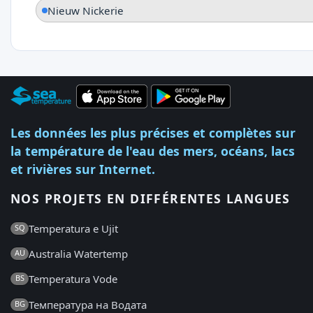
Nieuw Nickerie
Les données les plus précises et complètes sur
la température de l'eau des mers, océans, lacs
et rivières sur Internet.
NOS PROJETS EN DIFFÉRENTES LANGUES
Temperatura e Ujit
SQ
Australia Watertemp
AU
Temperatura Vode
BS
Температура на Водата
BG