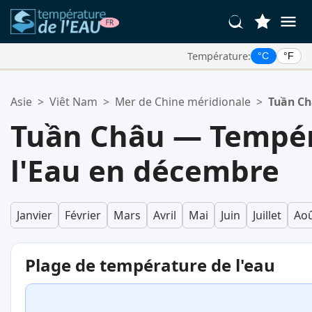
Température:
°C
°F
Vos Lieux Favoris:
Asie
>
Viêt Nam
>
Mer de Chine méridionale
>
Tuần C
Votre liste de favoris est vide.
Tuần Châu — Tempér
l'Eau en décembre
Janvier
Février
Mars
Avril
Mai
Juin
Juillet
Ao
Plage de température de l'eau