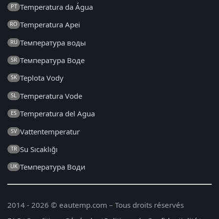
Temperatura da Água
PT
Temperatura Apei
RO
Температура воды
RU
Температура Воде
SR
Teplota Vody
SK
Temperatura Vode
SL
Temperatura del Agua
ES
Vattentemperatur
SV
Su Sıcaklığı
TR
Температура Води
UK
2014 - 2026 © eautemp.com – Tous droits réservés