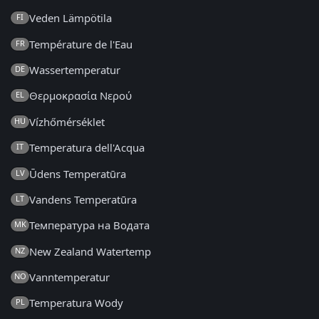
Veden Lämpötila
FI
Température de l'Eau
FR
Wassertemperatur
DE
Θερμοκρασία Νερού
EL
Vízhőmérséklet
HU
Temperatura dell'Acqua
IT
Ūdens Temperatūra
LV
Vandens Temperatūra
LT
Температура на Водата
MK
New Zealand Watertemp
NZ
Vanntemperatur
NO
Temperatura Wody
PL