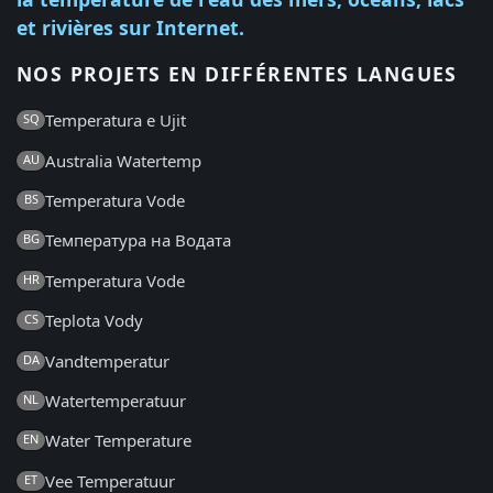
et rivières sur Internet.
NOS PROJETS EN DIFFÉRENTES LANGUES
Temperatura e Ujit
SQ
Australia Watertemp
AU
Temperatura Vode
BS
Температура на Водата
BG
Temperatura Vode
HR
Teplota Vody
CS
Vandtemperatur
DA
Watertemperatuur
NL
Water Temperature
EN
Vee Temperatuur
ET