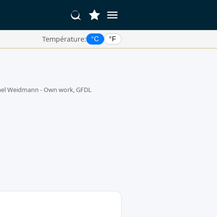
Température:
°C
°F
hael Weidmann - Own work, GFDL