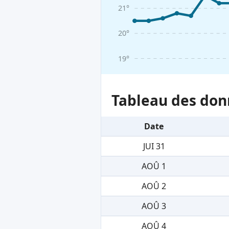
21°
20°
19°
Tableau des don
Date
JUI 31
AOÛ 1
AOÛ 2
AOÛ 3
AOÛ 4