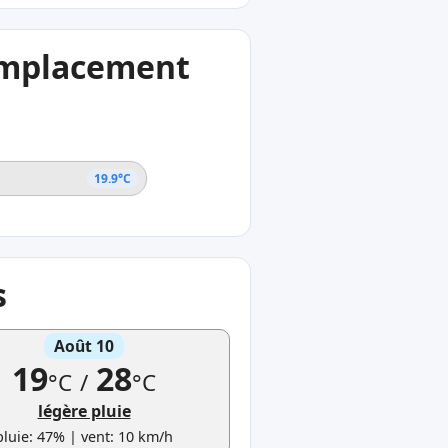
 emplacement
19.9°C
s
Août 10
19
28
°C
/
°C
légère pluie
pluie: 47% | vent: 10 km/h