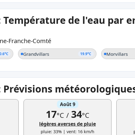
e: Température de l'eau par
ne-Franche-Comté
Grandvillars
Morvillars
0.6°C
19.9°C
e: Prévisions météorologique
Août 9
17
34
°C
/
°C
légères averses de pluie
h
pluie: 33% | vent: 16 km/h