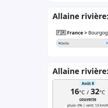
Allaine rivièr
🇫🇷 France
>
Bourgog
Delle
2
Allaine rivièr
Août 8
16
32
°C
/
°C
couverte
pluie: 0% | vent: 13 km/