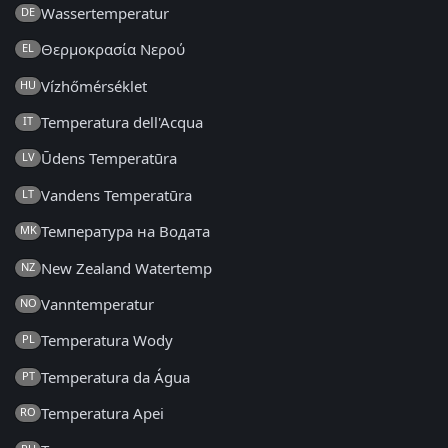
Wassertemperatur
DE
Θερμοκρασία Νερού
EL
Vízhőmérséklet
HU
Temperatura dell'Acqua
IT
Ūdens Temperatūra
LV
Vandens Temperatūra
LT
Температура на Водата
MK
New Zealand Watertemp
NZ
Vanntemperatur
NO
Temperatura Wody
PL
Temperatura da Água
PT
Temperatura Apei
RO