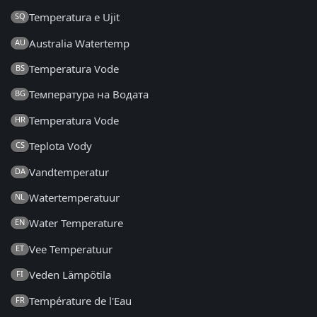
Temperatura e Ujit
SQ
Australia Watertemp
AU
Temperatura Vode
BS
Температура на Водата
BG
Temperatura Vode
HR
Teplota Vody
CS
Vandtemperatur
DA
Watertemperatuur
NL
Water Temperature
EN
Vee Temperatuur
ET
Veden Lämpötila
FI
Température de l'Eau
FR