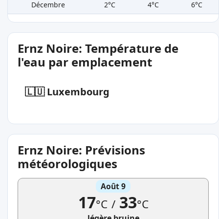
Décembre
2°C
4°C
6°C
Ernz Noire: Température de
l'eau par emplacement
🇱🇺 Luxembourg
Ernz Noire: Prévisions
météorologiques
Août 9
17
33
°C
/
°C
légère bruine