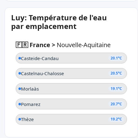
Luy: Température de l'eau
par emplacement
🇫🇷 France
>
Nouvelle-Aquitaine
Casteide-Candau
20.1°C
Castelnau-Chalosse
20.5°C
Morlaàs
19.1°C
Pomarez
20.7°C
Thèze
19.2°C