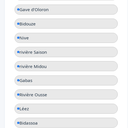
Gave d'Oloron
Bidouze
Nive
rivière Saison
rivière Midou
Gabas
Rivière Ousse
Léez
Bidassoa