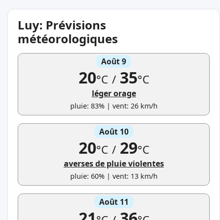
Luy: Prévisions
météorologiques
Août 9
20
35
°C
/
°C
léger orage
pluie: 83% | vent: 26 km/h
Août 10
20
29
°C
/
°C
averses de pluie violentes
pluie: 60% | vent: 13 km/h
Août 11
21
36
°C
/
°C