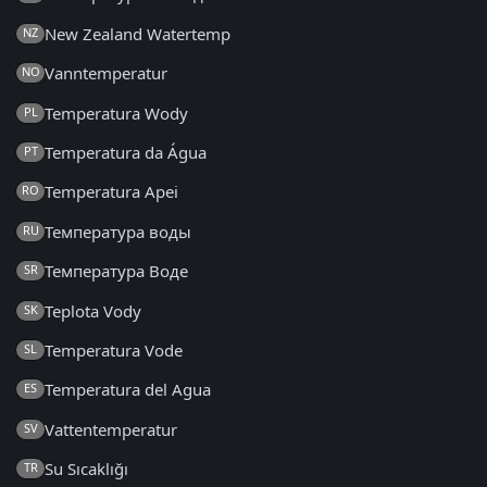
New Zealand Watertemp
NZ
Vanntemperatur
NO
Temperatura Wody
PL
Temperatura da Água
PT
Temperatura Apei
RO
Температура воды
RU
Температура Воде
SR
Teplota Vody
SK
Temperatura Vode
SL
Temperatura del Agua
ES
Vattentemperatur
SV
Su Sıcaklığı
TR