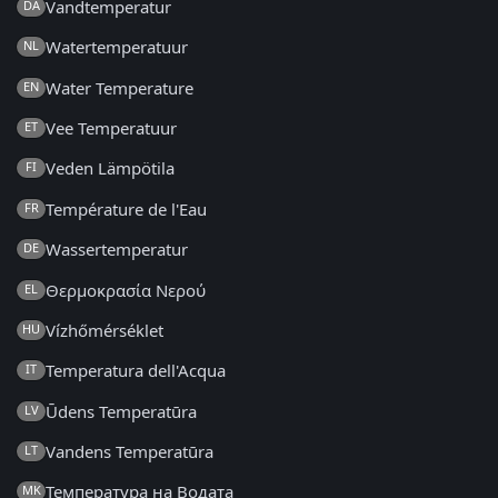
Vandtemperatur
DA
Watertemperatuur
NL
Water Temperature
EN
Vee Temperatuur
ET
Veden Lämpötila
FI
Température de l'Eau
FR
Wassertemperatur
DE
Θερμοκρασία Νερού
EL
Vízhőmérséklet
HU
Temperatura dell'Acqua
IT
Ūdens Temperatūra
LV
Vandens Temperatūra
LT
Температура на Водата
MK