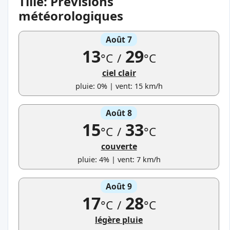
Tille: Prévisions
météorologiques
Août 7
13
29
°C
/
°C
ciel clair
pluie: 0% | vent: 15 km/h
Août 8
15
33
°C
/
°C
couverte
pluie: 4% | vent: 7 km/h
Août 9
17
28
°C
/
°C
légère pluie