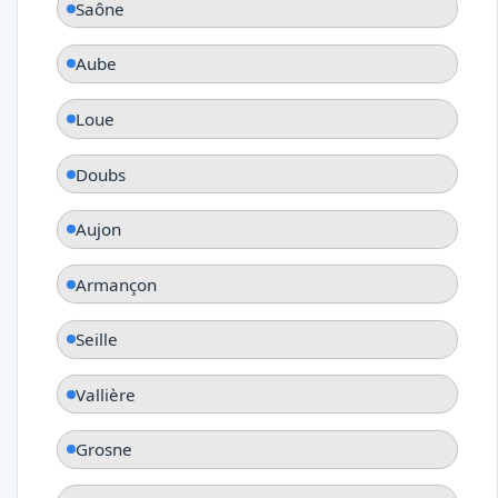
Saône
Aube
Loue
Doubs
Aujon
Armançon
Seille
Vallière
Grosne