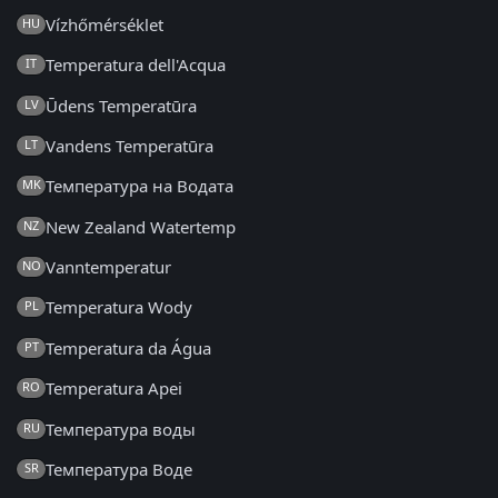
Vízhőmérséklet
HU
Temperatura dell'Acqua
IT
Ūdens Temperatūra
LV
Vandens Temperatūra
LT
Температура на Водата
MK
New Zealand Watertemp
NZ
Vanntemperatur
NO
Temperatura Wody
PL
Temperatura da Água
PT
Temperatura Apei
RO
Температура воды
RU
Температура Воде
SR