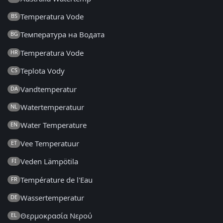
Temperatura Vode
BS
Температура на Водата
BG
Temperatura Vode
HR
Teplota Vody
CS
Vandtemperatur
DA
Watertemperatuur
NL
Water Temperature
EN
Vee Temperatuur
ET
Veden Lämpötila
FI
Température de l'Eau
FR
Wassertemperatur
DE
Θερμοκρασία Νερού
EL