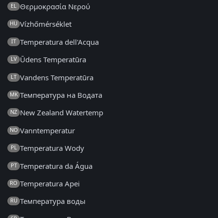
Θερμοκρασία Νερού
EL
Vízhőmérséklet
HU
Temperatura dell'Acqua
IT
Ūdens Temperatūra
LV
Vandens Temperatūra
LT
Температура на Водата
MK
New Zealand Watertemp
NZ
Vanntemperatur
NO
Temperatura Wody
PL
Temperatura da Água
PT
Temperatura Apei
RO
Температура воды
RU