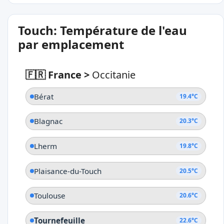
Touch: Température de l'eau
par emplacement
🇫🇷 France
>
Occitanie
Bérat
19.4°C
Blagnac
20.3°C
Lherm
19.8°C
Plaisance-du-Touch
20.5°C
Toulouse
20.6°C
Tournefeuille
22.6°C