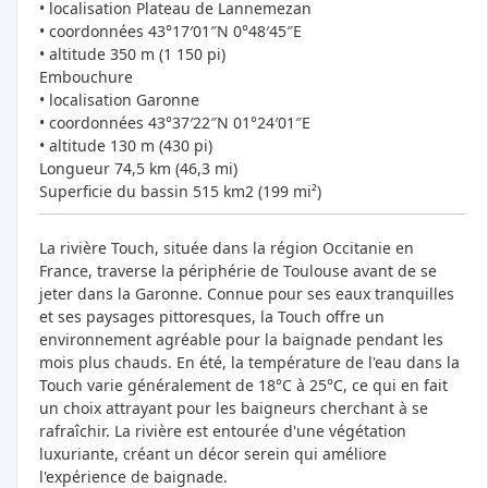
• localisation Plateau de Lannemezan
• coordonnées 43°17′01″N 0°48′45″E
• altitude 350 m (1 150 pi)
Embouchure
• localisation Garonne
• coordonnées 43°37′22″N 01°24′01″E
• altitude 130 m (430 pi)
Longueur 74,5 km (46,3 mi)
Superficie du bassin 515 km2 (199 mi²)
La rivière Touch, située dans la région Occitanie en
France, traverse la périphérie de Toulouse avant de se
jeter dans la Garonne. Connue pour ses eaux tranquilles
et ses paysages pittoresques, la Touch offre un
environnement agréable pour la baignade pendant les
mois plus chauds. En été, la température de l'eau dans la
Touch varie généralement de 18°C à 25°C, ce qui en fait
un choix attrayant pour les baigneurs cherchant à se
rafraîchir. La rivière est entourée d'une végétation
luxuriante, créant un décor serein qui améliore
l'expérience de baignade.