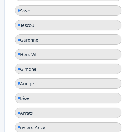
Save
Tescou
Garonne
Hers-Vif
Gimone
Ariège
Lèze
Arrats
rivière Arize