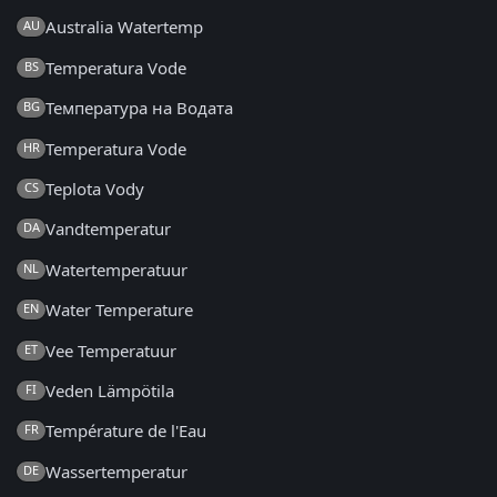
Australia Watertemp
AU
Temperatura Vode
BS
Температура на Водата
BG
Temperatura Vode
HR
Teplota Vody
CS
Vandtemperatur
DA
Watertemperatuur
NL
Water Temperature
EN
Vee Temperatuur
ET
Veden Lämpötila
FI
Température de l'Eau
FR
Wassertemperatur
DE