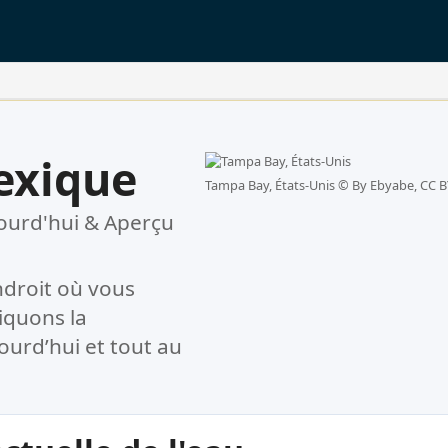
exique
Tampa Bay, États-Unis ©
By Ebyabe, CC B
ourd'hui & Aperçu
droit où vous
iquons la
ourd’hui et tout au