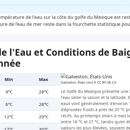
température de l'eau sur la côte du golfe du Mexique est re
re de l’eau de mer reste dans la fourchette statistique pou
e l'Eau et Conditions de Ba
Année
Min
Max
Galveston, États-Unis ©
CC BY-SA 2.0
Le Golfe du Mexique présente une
9°C
28°C
l'eau selon la saison et la latitude.
eaux vont généralement d'environ 1
6°C
28°C
d'épisodes froids à près de 25 °C p
récifs. Au printemps (mars à mai) 
12°C
29°C
entre 18 °C et 27 °C, tandis qu'en é
valeurs les plus élevées, souvent d
17°C
30°C