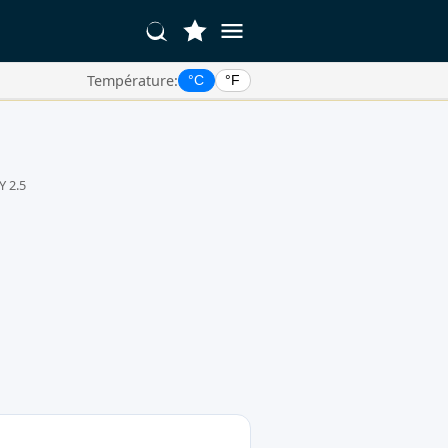
Température:
°C
°F
Y 2.5