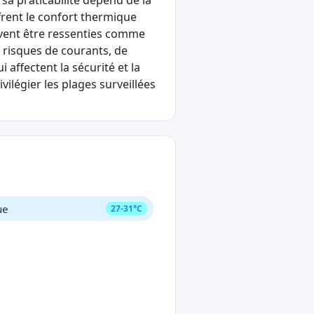
sa praticabilité dépend de la
rent le confort thermique
uvent être ressenties comme
 risques de courants, de
ffectent la sécurité et la
vilégier les plages surveillées
ue
27-31°C