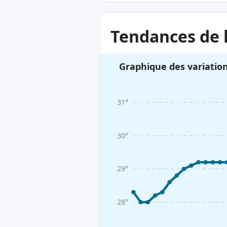
Tendances de 
Graphique des variatio
31°
30°
29°
28°